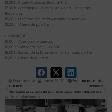
12,00 h. Charla-Coloquio Eduard Giró
17,00 h. Homenaje a Unitat Moto Alpina -Creu Roja
Barcelona
18,00 h. Presentación de la AJR Bultaco Astro 4T
20,00 h. Cierre de puertas
Domingo, 31
10,00 h. Apertura de puertas
10,00 h. Concentración SEAT 600
18,30 h. Sorteo de la Estancia en el Balneario de Boí
19,00 h. Cierre de puertas
Eventos Motor
marzo 28, 2019
Eventos del motor
Ant
Si
ANTERIOR
SIGUIENTE
MotorOcasión Vigo culmina otra buena edición con casi 20.000 asistentes
Inaugurado el Salón RetroMotor Barcelona, con un emotivo homenaje a Salvador Cañellas
Noticias relacionadas