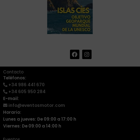
F
I
+34 986 441 670
|
a
n
info@eventosmotor.com
c
s
e
t
Contacto
b
a
Teléfonos:
o
g
+34 986 441 670
o
r
k
a
+34 605 950 284
m
E-mail:
info@eventosmotor.com
Horario:
Lunes a jueves: De 09:00 a 17:00 h
Viernes: De 09:00 a 14:00 h
Eventos