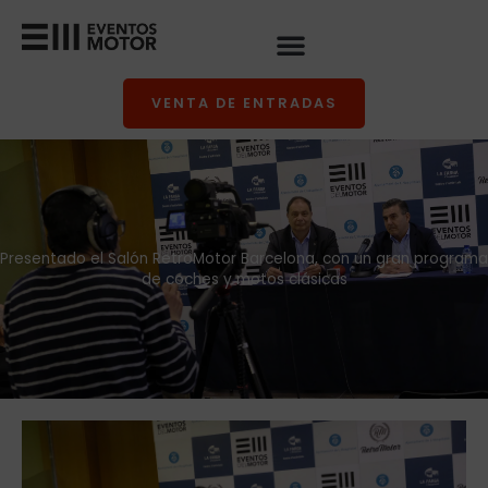
Ir
al
contenido
VENTA DE ENTRADAS
Presentado el Salón RetroMotor Barcelona, con un gran programa
de coches y motos clásicas