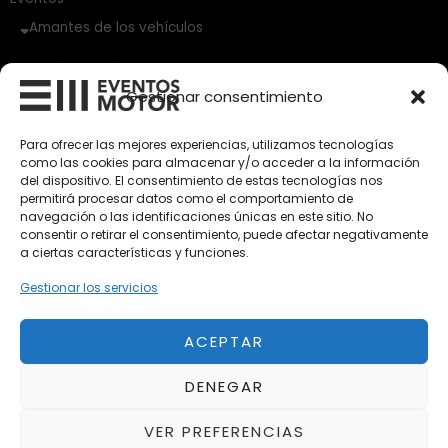
Amantes de los vehículos
Vehículos Clásicos
Gestionar consentimiento
Vehículos Nuevos
Para ofrecer las mejores experiencias, utilizamos tecnologías
Vehículos de Ocasión
como las cookies para almacenar y/o acceder a la información
del dispositivo. El consentimiento de estas tecnologías nos
Próximos
permitirá procesar datos como el comportamiento de
Eclipse by SELECTO
navegación o las identificaciones únicas en este sitio. No
Del 12/08/2026 al 12/08/2026
consentir o retirar el consentimiento, puede afectar negativamente
a ciertas características y funciones.
Gestionar los servicios
Exclusive Top Cars 2026
Del 02/10/2026 al 05/10/2026
ACEPTAR
autoClássico Porto 2026
DENEGAR
Del 02/10/2026 al 05/10/2026
VER PREFERENCIAS