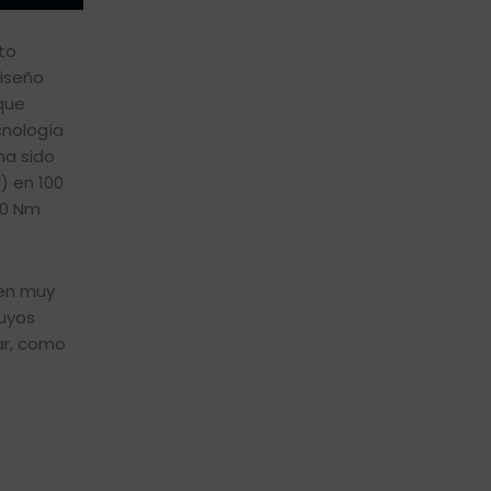
to
diseño
que
cnología
ha sido
) en 100
00 Nm
gen muy
cuyos
ar, como