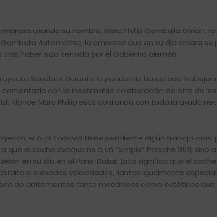
a empresa usando su nombre, Marc Phillip Gemballa GmbH, ra
 Gemballa Automotive, la empresa que en su día creara su 
s tras haber sido cerrada por el Gobierno alemán.
u Proyecto Sandbox. Durante la pandemia ha estado trabajan
 comentado con la inestimable colaboración de otro de lo
UF, donde Marc Phillip está contando con toda la ayuda ne
royecto, el cual todavía tiene pendiente algún trabajo más,
ra que el coche evoque no a un “simple” Porsche 959, sino a
eron en su día en el Paris-Dakar. Esto significa que el coch
asfalto a elevadas velocidades, llantas igualmente especial
serie de aditamentos tanto mecánicos como estéticos que 