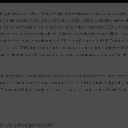
la generación 992, Marc Phillip está desarrollando su proyec
emán de su reconocible carrocería para crear una de nuevo 
 de otro modelo de la marca, el icónico Porsche 959. Un to
s se dota al modelo de la última tecnología disponible. Te
rentados horizontalmente) 3.8 litros Biturbo del 911 Turbo S 
listas de RUF para incrementar su potencia habitual (650CV
cia y elevar en 120 Nm su par máximo, pasando desde los 8
e Instagram— muestran una carrocería dotada de una ima
amente ensanchada con respecto a la del modelo original y 
 Porsche 959, modelo del cual toma las versiones Paris-Dak
bo S de última generación