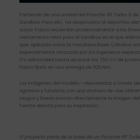
Partiendo de una unidad del Porsche 911 Turbo S de 
Sandbox. Para ello, ha desprovisto al deportivo al
cuyos trazos recuerdan poderosamente a las líneas
ciertamente retro para el Sandbox en el que ademá
que, aplicada sobre la mecánica Boxer (cilindros enf
especialmente retocada por los ingenieros especia
CV adicionales hasta alcanzar los 750 CV de poten
hasta fijarlo en una entrega de 920 Nm.
Las imágenes del modelo —desveladas a través d
agresiva y futurista, con una anchura de vías clar
rasgos y líneas evocan directamente la imagen del
fuente directa para su inspiración.
El proyecto parte de la base de un Porsche 911 Tur