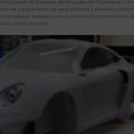
evisto producir 40 unidades, de las cuales las 10 primeras co
tará de equipamiento de serie adicional y elementos distint
sido adquiridas, aunque el precio alcanzado por las mismas al
oluto de los secretos.