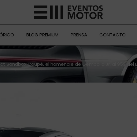
TÓRICO
BLOG PREMIUM
PRENSA
CONTACTO
ect Sandbox Coupé, el homenaje de Gemballa Jr. al 959 del 