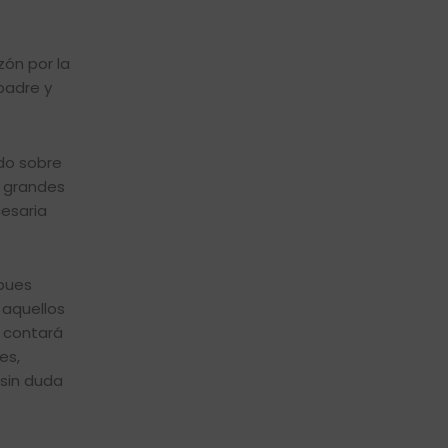
zón por la
padre y
do sobre
s grandes
cesaria
 pues
 aquellos
e contará
es,
sin duda