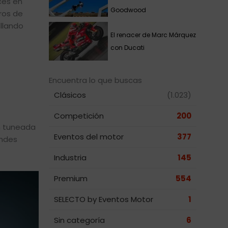
ces en
Goodwood
ros de
llando
El renacer de Marc Márquez
con Ducati
Encuentra lo que buscas
Clásicos
(1.023)
Competición
200
ón tuneada
Eventos del motor
377
andes
Industria
145
Premium
554
SELECTO by Eventos Motor
1
Sin categoría
6