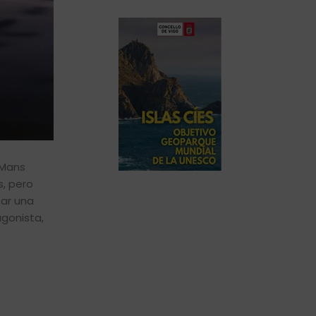
 Mans
s, pero
sar una
gonista,