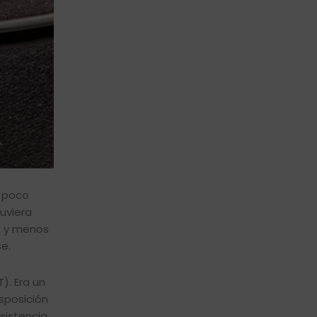
a poco
uviera
, y menos
e.
). Era un
sposición
sistencia