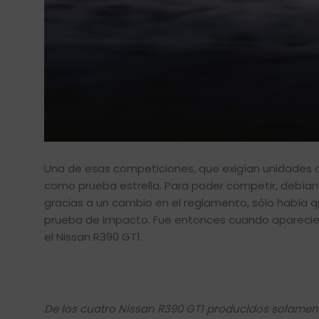
Una de esas competiciones, que exigían unidades de 
como prueba estrella. Para poder competir, debían 
gracias a un cambio en el reglamento, sólo había 
prueba de impacto. Fue entonces cuando apareciero
el Nissan R390 GT1.
De los cuatro Nissan R390 GT1 producidos solamen