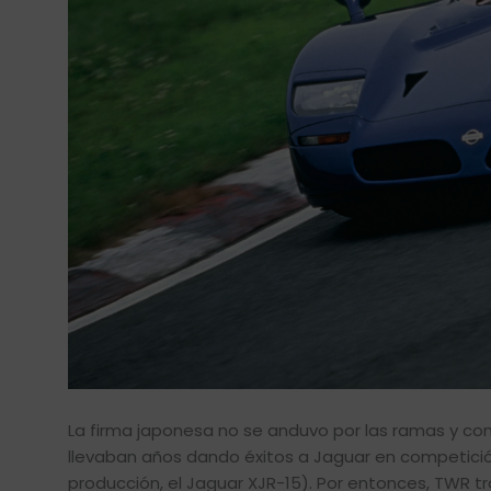
La firma japonesa no se anduvo por las ramas y c
llevaban años dando éxitos a Jaguar en competició
producción, el Jaguar XJR-15). Por entonces, TWR 