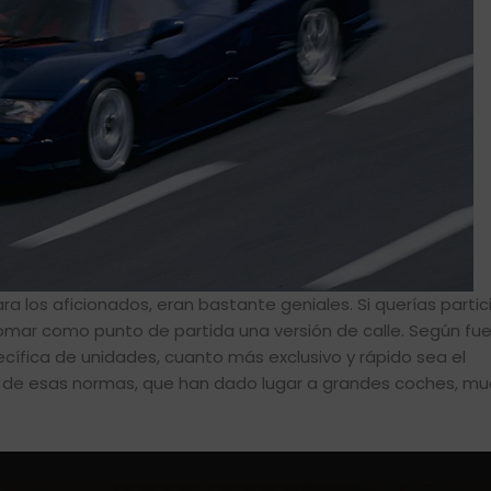
a los aficionados, eran bastante geniales. Si querías partic
mar como punto de partida una versión de calle. Según fue
ífica de unidades, cuanto más exclusivo y rápido sea el
 de esas normas, que han dado lugar a grandes coches, m