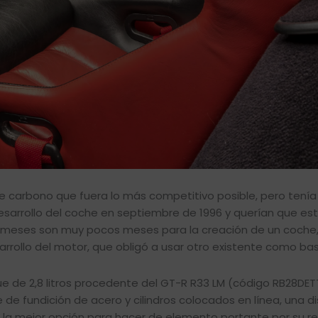
a de carbono que fuera lo más competitivo posible, pero tení
desarrollo del coche en septiembre de 1996 y querían que est
eve meses son muy pocos meses para la creación de un coche
arrollo del motor, que obligó a usar otro existente como bas
e de 2,8 litros procedente del GT-R R33 LM (código RB28DETT
de fundición de acero y cilindros colocados en línea, una di
 la mejor opción para hacer de elemento portante por su re