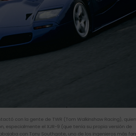
ontactó con la gente de TWR (Tom Walkinshaw Racing), quie
n, especialmente el XJR-9 (que tenía su propia versión de
trabajaba con Tony Southgate, uno de los ingenieros más fa