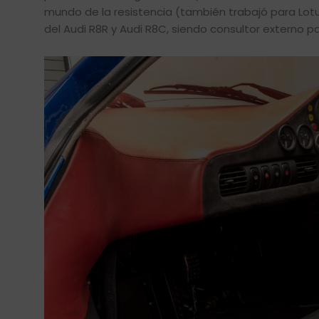
mundo de la resistencia (también trabajó para Lotus
del Audi R8R y Audi R8C, siendo consultor externo pa