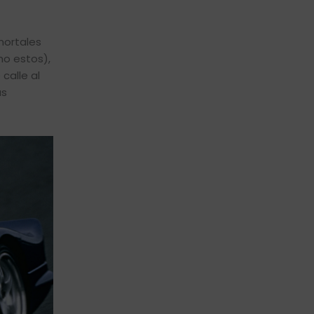
mortales
mo estos),
calle al
as