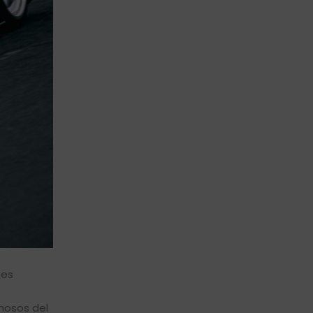
nes
mosos del