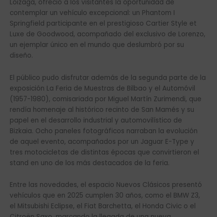
Loizaga, ofreció a los visitantes la oportunidad de
contemplar un vehículo excepcional: un Phantom I
Springfield participante en el prestigioso Cartier Style et
Luxe de Goodwood, acompañado del exclusivo de Lorenzo,
un ejemplar único en el mundo que deslumbró por su
diseño.
El público pudo disfrutar además de la segunda parte de la
exposición La Feria de Muestras de Bilbao y el Automóvil
(1957-1980), comisariada por Miguel Martín Zurimendi, que
rendía homenaje al histórico recinto de San Mamés y su
papel en el desarrollo industrial y automovilístico de
Bizkaia. Ocho paneles fotográficos narraban la evolución
de aquel evento, acompañados por un Jaguar E-Type y
tres motocicletas de distintas épocas que convirtieron el
stand en uno de los más destacados de la feria.
Entre las novedades, el espacio Nuevos Clásicos presentó
vehículos que en 2025 cumplen 30 años, como el BMW Z3,
el Mitsubishi Eclipse, el Fiat Barchetta, el Honda Civic o el
Citroën Saxo, marcando la llegada de una nueva