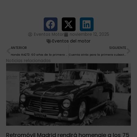
Eventos Motor
noviembre 12, 2025
Eventos del motor
Ant
Si
ANTERIOR
SIGUIENTE
Honda RA272: 60 años de la primera victoria de un constructor japonés en la F1
Cuenta atrás para la primera subasta Retromóvil Madrid
Noticias relacionadas
Retromóvil Madrid rendirá homenaje a los 75