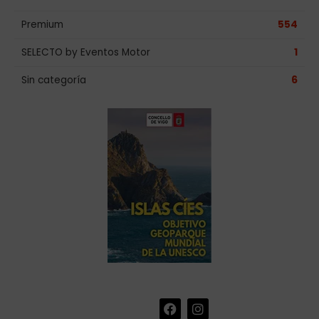
Premium
554
SELECTO by Eventos Motor
1
Sin categoría
6
F
I
+34 986 441 670
|
a
n