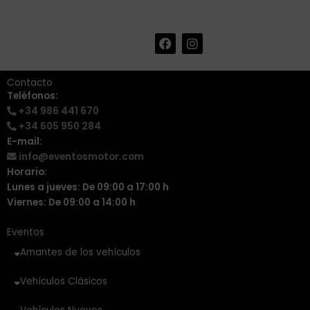
F
I
+34 986 441 670
|
a
n
info@eventosmotor.com
c
s
e
t
Contacto
b
a
Teléfonos:
o
g
+34 986 441 670
o
r
k
a
+34 605 950 284
m
E-mail:
info@eventosmotor.com
Horario:
Lunes a jueves: De 09:00 a 17:00 h
Viernes: De 09:00 a 14:00 h
Eventos
Amantes de los vehículos
Vehículos Clásicos