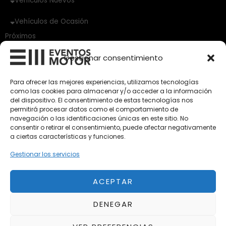
Vehículos Nuevos
Vehículos de Ocasión
Próximos
Eclipse by SELECTO
Gestionar consentimiento
Del 12/08/2026 al 12/08/2026
Para ofrecer las mejores experiencias, utilizamos tecnologías
Exclusive Top Cars 2026
como las cookies para almacenar y/o acceder a la información
Del 02/10/2026 al 05/10/2026
del dispositivo. El consentimiento de estas tecnologías nos
permitirá procesar datos como el comportamiento de
navegación o las identificaciones únicas en este sitio. No
consentir o retirar el consentimiento, puede afectar negativamente
autoClássico Porto 2026
a ciertas características y funciones.
Del 02/10/2026 al 05/10/2026
Gestionar los servicios
ACEPTAR
Aviso Legal
Política de Privacidad
DENEGAR
Política de Cookies
Condiciones de compra