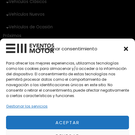
Vehículos Clásicos
Vehículos Nuevos
Vehículos de Ocasión
Próximos
Eclipse by SELECTO
Gestionar consentimiento
Del 12/08/2026 al 12/08/2026
Para ofrecer las mejores experiencias, utilizamos tecnologías
autoClássico Porto 2026
como las cookies para almacenar y/o acceder a la información
Del 02/10/2026 al 05/10/2026
del dispositivo. El consentimiento de estas tecnologías nos
permitirá procesar datos como el comportamiento de
navegación o las identificaciones únicas en este sitio. No
consentir o retirar el consentimiento, puede afectar negativamente
Del 02/10/2026 al 05/10/2026
a ciertas características y funciones.
Gestionar los servicios
ACEPTAR
Aviso Legal
Política de Privacidad