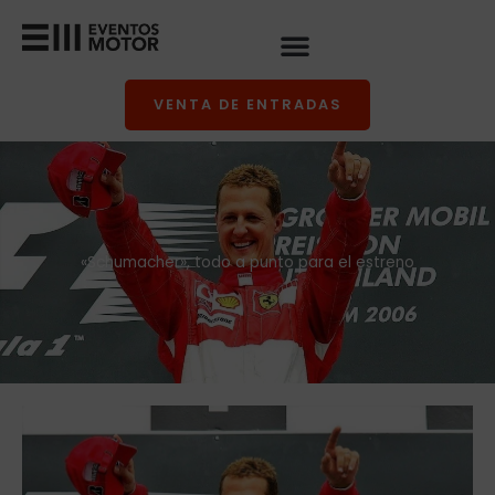
Ir
al
contenido
VENTA DE ENTRADAS
«Schumacher», todo a punto para el estreno