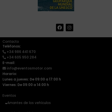
F
I
+34 986 441 670
|
a
n
info@eventosmotor.com
c
s
e
t
Contacto
b
a
Teléfonos:
o
g
+34 986 441 670
o
r
k
a
+34 605 950 284
m
E-mail:
info@eventosmotor.com
Horario:
Lunes a jueves: De 09:00 a 17:00 h
Viernes: De 09:00 a 14:00 h
Eventos
Amantes de los vehículos