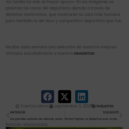
«la familia ha sido el mayor apoyo». En las imágenes se
plasman las caras del deportista alemán a través de
distintos testimonios, que mostrarán su cara más humana,
pero también la del duro y competitivo deportista que fue.
Recibe cada semana una selección de nuestros mejores
artículos suscribiéndote a nuestra
newsletter
.
Eventos Motor
septiembre 3, 2021
Industria
Ant
Si
ANTERIOR
SIGUIENTE
Los grandes salones de clásicos, protagonistas del otoño
Bristol Figther, el deportivo que no deja indiferente
Noticias relacionadas