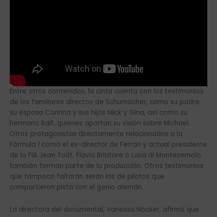
Entre otros contenidos, la cinta cuenta con los testimonios
de los familiares directos de Schumacher, como su padre,
su esposa Corinna y sus hijos Mick y Gina, así como su
hermano Ralf, quienes aportan su visión sobre Michael.
Otros protagonistas directamente relacionados a la
Fórmula 1 como el ex-director de Ferrari y actual presidente
de la FIA Jean Todt, Flavio Briatore o Luca di Montezemolo,
también forman parte de la producción. Otros testimonios
que tampoco faltarán serán los de pilotos que
compartieron pista con el genio alemán.
La directora del documental, Vanessa Nöcker, afirmó que