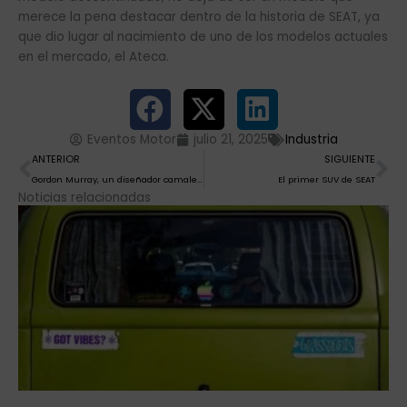
merece la pena destacar dentro de la historia de SEAT, ya
que dio lugar al nacimiento de uno de los modelos actuales
en el mercado, el Ateca.
Eventos Motor
julio 21, 2025
Industria
Ant
Si
ANTERIOR
SIGUIENTE
Gordon Murray, un diseñador camaleónico
El primer SUV de SEAT
Noticias relacionadas