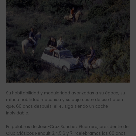
Su habitabilidad y modularidad avanzadas a su época, su
mítica fiabilidad mecánica y su bajo coste de uso hacen
que, 60 años después, el 4L siga siendo un coche
inolvidable.
En palabras de José-Cruz Sánchez Guerrero, presidente del
Club Clásicos Renault 3,4,5.6 y 7, “celebramos los 60 años