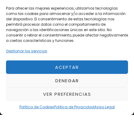
Vehículos Nuevos
Para ofrecer las mejores experiencias, utilizamos tecnologías
como las cookies para almacenar y/o acceder a la información
Vehículos de Ocasión
del dispositivo. El consentimiento de estas tecnologías nos
Próximos
permitirá procesar datos como el comportamiento de
navegación o las identificaciones únicas en este sitio. No
Eclipse by SELECTO
consentir o retirar el consentimiento, puede afectar negativamente
Del 12/08/2026 al 12/08/2026
a ciertas características y funciones.
Gestionar los servicios
autoClássico Porto 2026
Del 02/10/2026 al 05/10/2026
ACEPTAR
DENEGAR
Del 02/10/2026 al 05/10/2026
VER PREFERENCIAS
Política de Cookies
Política de Privacidad
Aviso Legal
Aviso Legal
Política de Privacidad
Política de Cookies
Condiciones de compra