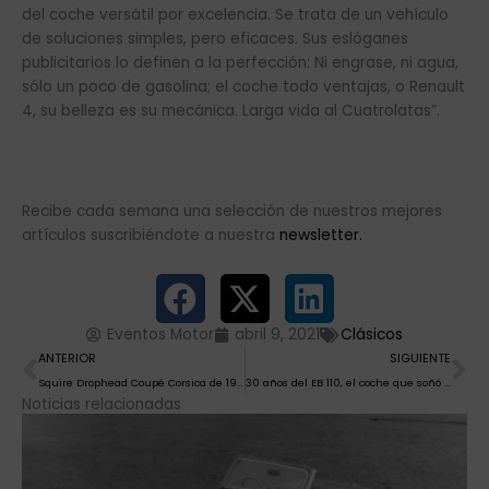
del coche versátil por excelencia. Se trata de un vehículo
de soluciones simples, pero eficaces. Sus eslóganes
publicitarios lo definen a la perfección: Ni engrase, ni agua,
sólo un poco de gasolina; el coche todo ventajas, o Renault
4, su belleza es su mecánica. Larga vida al Cuatrolatas”.
Recibe cada semana una selección de nuestros mejores
artículos suscribiéndote a nuestra
newsletter.
Eventos Motor
abril 9, 2021
Clásicos
Ant
Si
ANTERIOR
SIGUIENTE
Squire Drophead Coupé Corsica de 1937
30 años del EB 110, el coche que soñó Romano Artioli para recuperar Bugatti
Noticias relacionadas