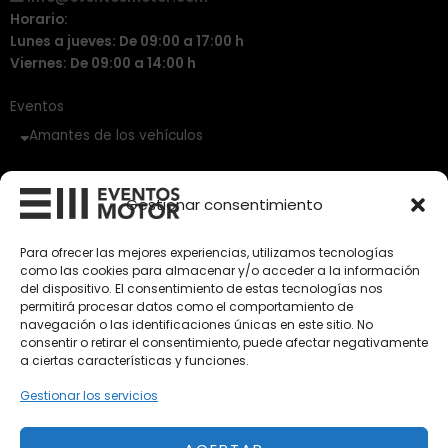
Horario:
Lunes a jueves: De 09:00 a 17:00 h
Viernes: De 09:00 a 14:00 h
Eventos
Amantes de los vehículos
Vehículos Clásicos
Gestionar consentimiento
Vehículos Nuevos
Para ofrecer las mejores experiencias, utilizamos tecnologías
Vehículos de Ocasión
como las cookies para almacenar y/o acceder a la información
del dispositivo. El consentimiento de estas tecnologías nos
Próximos
permitirá procesar datos como el comportamiento de
Eclipse by SELECTO
navegación o las identificaciones únicas en este sitio. No
Del 12/08/2026 al 12/08/2026
consentir o retirar el consentimiento, puede afectar negativamente
a ciertas características y funciones.
Gestionar los servicios
Exclusive Top Cars 2026
Del 02/10/2026 al 05/10/2026