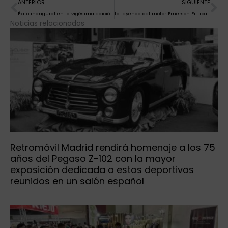
Ant
Si
ANTERIOR
SIGUIENTE
Éxito inaugural en la vigésima edición de autoClássico Porto
La leyenda del motor Emerson Fittipaldi a un paso de Vigo este fin de semana
Noticias relacionadas
Retromóvil Madrid rendirá homenaje a los 75
años del Pegaso Z-102 con la mayor
exposición dedicada a estos deportivos
reunidos en un salón español