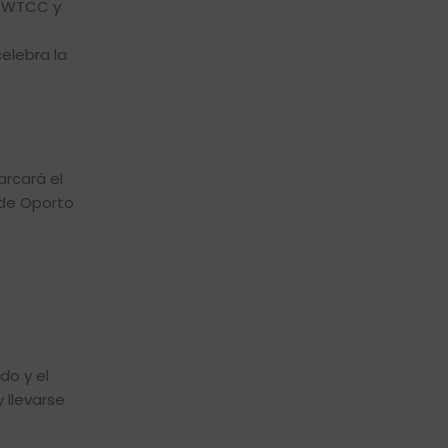
el WTCC y
celebra la
arcará el
 de Oporto
do y el
 llevarse