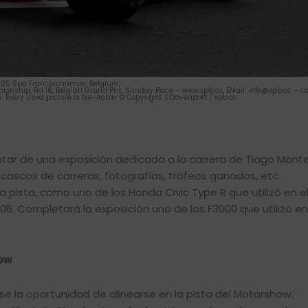
2005 Spa Francorchamps, Belgium,
onship, Rd 16, Belgian Grand Prix, Sunday Race – www.xpb.cc, EMail: info@xpb.cc – co
. Every used picture is fee-liable. © Copyright: E.Davenport / xpb.cc
frutar de una exposición dedicada a la carrera de Tiago Monte
cascos de carreras, fotografías, trofeos ganados, etc.
a pista, como uno de los Honda Civic Type R que utilizó en 
006. Completará la exposición uno de los F3000 que utilizó en
how
se la oportunidad de alinearse en la pista del Motorshow.