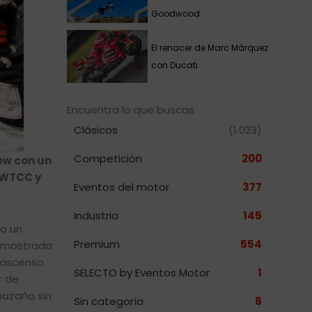
Goodwood
El renacer de Marc Márquez
con Ducati
Encuentra lo que buscas
Clásicos
(1.023)
Competición
200
how con un
e WTCC y
Eventos del motor
377
Industria
145
vo un
Premium
554
demostrada
u ascenso
SELECTO by Eventos Motor
1
r de
 hazaña sin
Sin categoría
6