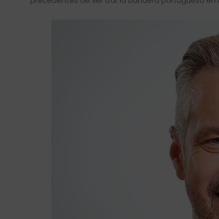
precedentes de ver izar la bandera portuguesa en un