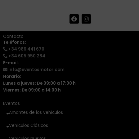
F
I
+34 986 441 670
|
a
n
info@eventosmotor.com
c
s
e
t
Contacto
b
a
Teléfonos:
o
g
+34 986 441 670
o
r
k
a
+34 605 950 284
m
E-mail:
info@eventosmotor.com
Horario:
Lunes a jueves: De 09:00 a 17:00 h
Viernes: De 09:00 a 14:00 h
Eventos
Amantes de los vehículos
Vehículos Clásicos
Vehículos Nuevos