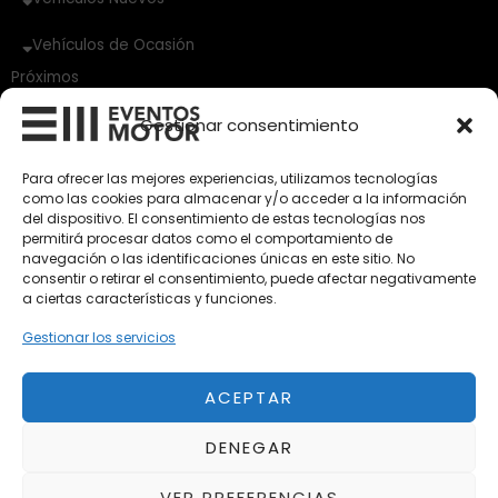
Vehículos de Ocasión
Próximos
Eclipse by SELECTO
Gestionar consentimiento
Del 12/08/2026 al 12/08/2026
Para ofrecer las mejores experiencias, utilizamos tecnologías
Exclusive Top Cars 2026
como las cookies para almacenar y/o acceder a la información
Del 02/10/2026 al 05/10/2026
del dispositivo. El consentimiento de estas tecnologías nos
permitirá procesar datos como el comportamiento de
navegación o las identificaciones únicas en este sitio. No
consentir o retirar el consentimiento, puede afectar negativamente
autoClássico Porto 2026
a ciertas características y funciones.
Del 02/10/2026 al 05/10/2026
Gestionar los servicios
ACEPTAR
Aviso Legal
Política de Privacidad
DENEGAR
Política de Cookies
Condiciones de compra
VER PREFERENCIAS