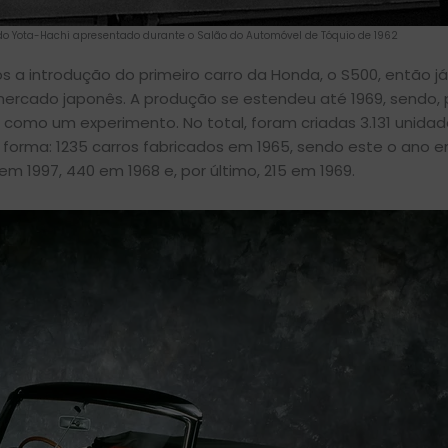
l do Yota-Hachi apresentado durante o Salão do Automóvel de Tóquio de 1962
s a introdução do primeiro carro da Honda, o S500, então 
mercado japonês. A produção se estendeu até 1969, sendo, 
 como um experimento. No total, foram criadas 3.131 unida
e forma: 1235 carros fabricados em 1965, sendo este o ano 
m 1997, 440 em 1968 e, por último, 215 em 1969.