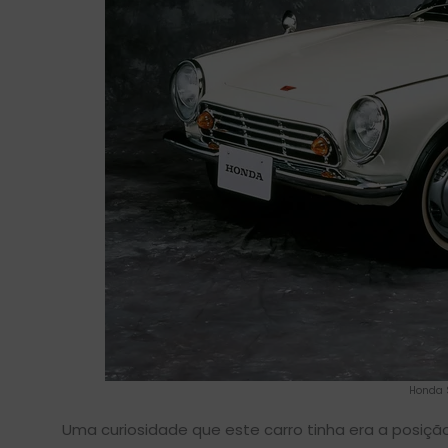
Honda S
Uma curiosidade que este carro tinha era a posição