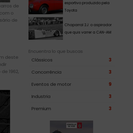
esportivo produzido pela
carros de
Toyota
 com o
sário de
Chaparral 2J: o aspirador
que quis varrer a CAN-AM
Encuentra lo que buscas
em deste
Clássicos
3
dir
 de 1962,
Concorrência
3
Eventos de motor
9
Industria
3
Premium
3