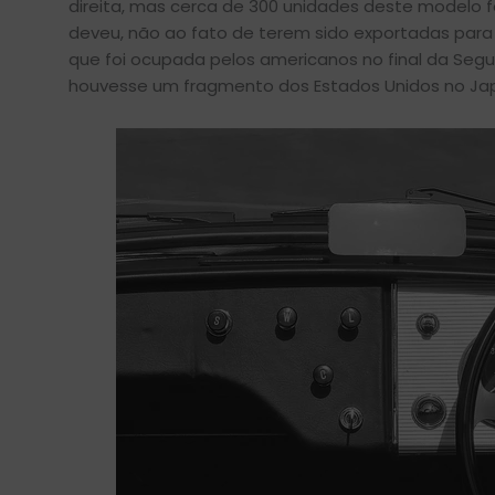
direita, mas cerca de 300 unidades deste modelo f
deveu, não ao fato de terem sido exportadas par
que foi ocupada pelos americanos no final da Segun
houvesse um fragmento dos Estados Unidos no Japã