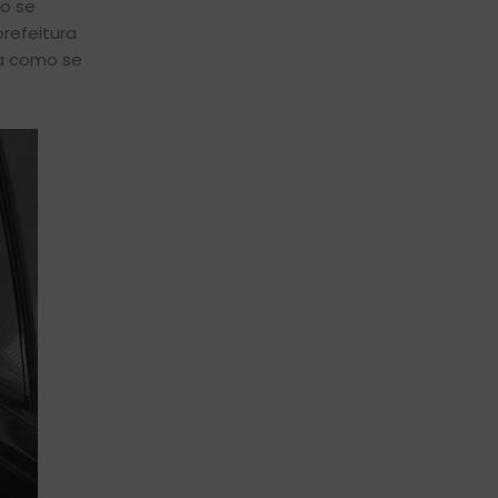
so se
refeitura
ra como se