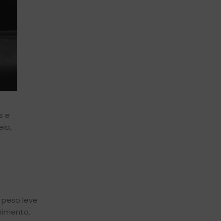
s e
ia,
 peso leve
rimento,