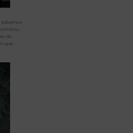
já sabemos
portanto,
des do
em que