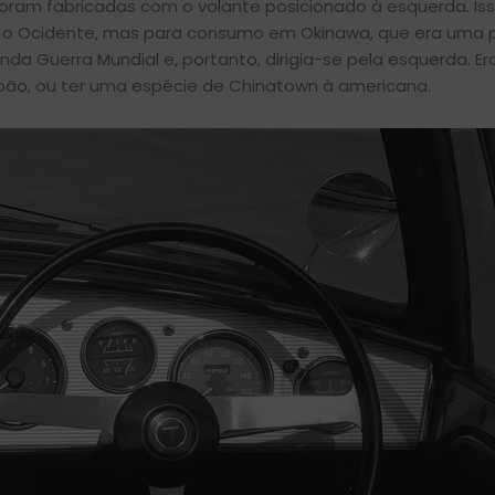
oram fabricadas com o volante posicionado à esquerda. Is
a o Ocidente, mas para consumo em Okinawa, que era uma p
da Guerra Mundial e, portanto, dirigia-se pela esquerda. E
o, ou ter uma espécie de Chinatown à americana.