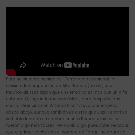
Pero no siempre ha sido así, Ferrari empezó siendo la
división de competición de Alfa Romeo (de ahí, que
muchos alfistas digan que un Ferrari no es más que un Alfa
cabreado), logrando muchos éxitos, pero después, tras
unas diferencias con Wifredo Ricart, tuvo que empezar
desde abajo, aunque también es cierto que Enzo Ferrari ya
se había labrado un nombre en Alfa Romeo y las cosas
fueron algo más fáciles. Pero solo algo, pues cabe recordar
que el primer coche con el nombre de Ferrari, no apareció