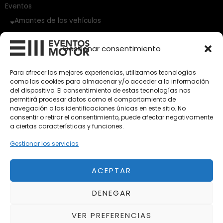
Eventos
Amantes de los vehículos
Vehículos Clásicos
Gestionar consentimiento
Vehículos Nuevos
Para ofrecer las mejores experiencias, utilizamos tecnologías
como las cookies para almacenar y/o acceder a la información
Vehículos de Ocasión
del dispositivo. El consentimiento de estas tecnologías nos
Próximos
permitirá procesar datos como el comportamiento de
navegación o las identificaciones únicas en este sitio. No
Eclipse by SELECTO
consentir o retirar el consentimiento, puede afectar negativamente
Del 12/08/2026 al 12/08/2026
a ciertas características y funciones.
Gestionar los servicios
autoClássico Porto 2026
Del 02/10/2026 al 05/10/2026
ACEPTAR
DENEGAR
Del 02/10/2026 al 05/10/2026
VER PREFERENCIAS