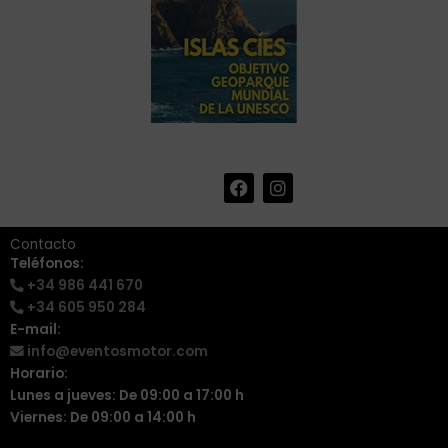
F
I
+34 986 441 670
|
a
n
info@eventosmotor.com
c
s
e
t
Contacto
b
a
Teléfonos:
o
g
+34 986 441 670
o
r
k
a
+34 605 950 284
m
E-mail:
info@eventosmotor.com
Horario:
Lunes a jueves: De 09:00 a 17:00 h
Viernes: De 09:00 a 14:00 h