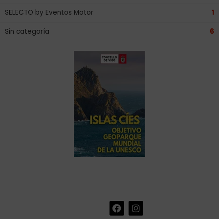
SELECTO by Eventos Motor
1
Sin categoría
6
F
I
+34 986 441 670
|
a
n
info@eventosmotor.com