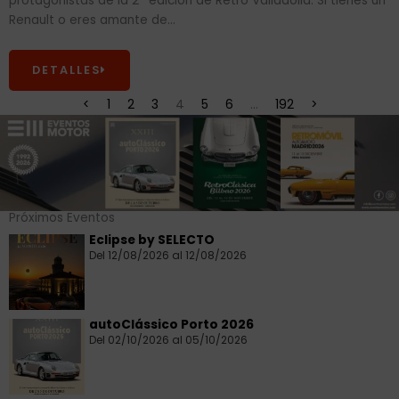
protagonistas de la 2ª edición de Retro Valladolid. Si tienes un
Renault o eres amante de...
DETALLES
<
1
2
3
4
5
6
…
192
>
Próximos Eventos
Eclipse by SELECTO
Del 12/08/2026 al 12/08/2026
autoClássico Porto 2026
Del 02/10/2026 al 05/10/2026