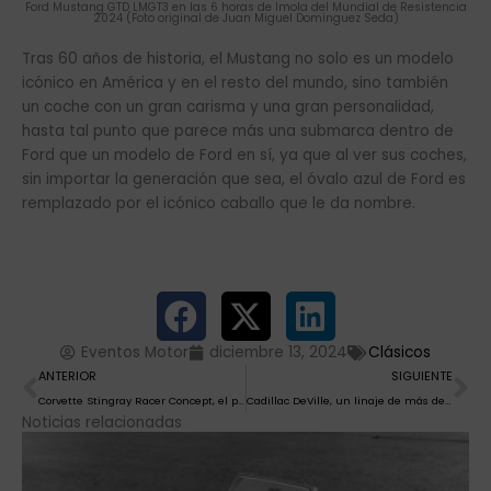
Ford Mustang GTD LMGT3 en las 6 horas de Imola del Mundial de Resistencia
2024 (Foto original de Juan Miguel Domínguez Seda)
Tras 60 años de historia, el Mustang no solo es un modelo
icónico en América y en el resto del mundo, sino también
un coche con un gran carisma y una gran personalidad,
hasta tal punto que parece más una submarca dentro de
Ford que un modelo de Ford en sí, ya que al ver sus coches,
sin importar la generación que sea, el óvalo azul de Ford es
remplazado por el icónico caballo que le da nombre.
Eventos Motor
diciembre 13, 2024
Clásicos
Ant
Si
ANTERIOR
SIGUIENTE
Corvette Stingray Racer Concept, el prototipo al que le cortaron las alas
Cadillac DeVille, un linaje de más de medio siglo
Noticias relacionadas