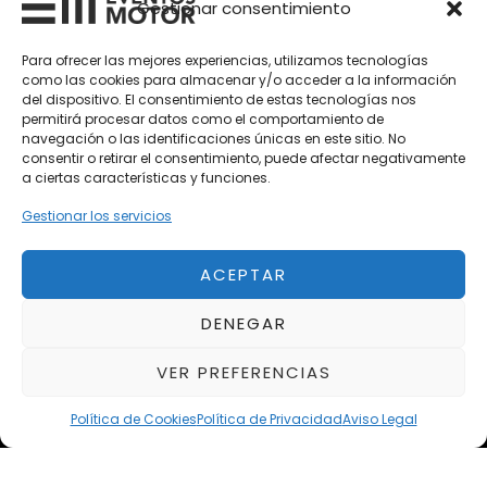
Gestionar consentimiento
Vehículos Nuevos
Para ofrecer las mejores experiencias, utilizamos tecnologías
Vehículos de Ocasión
como las cookies para almacenar y/o acceder a la información
del dispositivo. El consentimiento de estas tecnologías nos
Próximos
permitirá procesar datos como el comportamiento de
Eclipse by SELECTO
navegación o las identificaciones únicas en este sitio. No
Del 12/08/2026 al 12/08/2026
consentir o retirar el consentimiento, puede afectar negativamente
a ciertas características y funciones.
Gestionar los servicios
Exclusive Top Cars 2026
Del 02/10/2026 al 05/10/2026
ACEPTAR
autoClássico Porto 2026
DENEGAR
Del 02/10/2026 al 05/10/2026
VER PREFERENCIAS
Política de Cookies
Política de Privacidad
Aviso Legal
Aviso Legal
Política de Privacidad