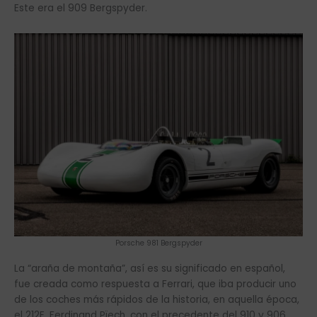
Este era el 909 Bergspyder.
Porsche 981 Bergspyder
La “araña de montaña”, así es su significado en español,
fue creada como respuesta a Ferrari, que iba producir uno
de los coches más rápidos de la historia, en aquella época,
el 212E. Ferdinand Pïech, con el precedente del 910 y 906,