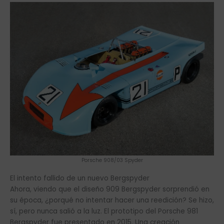
Porsche 908/03 Spyder
El intento fallido de un nuevo Bergspyder
Ahora, viendo que el diseño 909 Bergspyder sorprendió en
su época, ¿porqué no intentar hacer una reedición? Se hizo,
sí, pero nunca salió a la luz. El prototipo del Porsche 981
Bergspyder fue presentado en 2015. Una creación