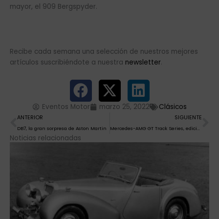
mayor, el 909 Bergspyder.
Recibe cada semana una selección de nuestros mejores
artículos suscribiéndote a nuestra
newsletter
.
Eventos Motor
marzo 25, 2022
Clásicos
Ant
Si
ANTERIOR
SIGUIENTE
DB7, la gran sorpresa de Aston Martin
Mercedes-AMG GT Track Series, edición limitada y prestaciones ilimitadas
Noticias relacionadas