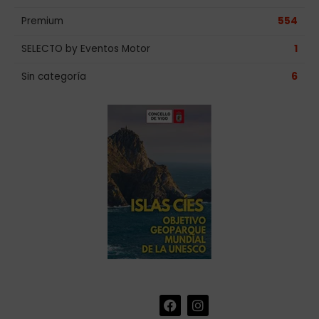
Premium
554
SELECTO by Eventos Motor
1
Sin categoría
6
F
I
+34 986 441 670
|
a
n
info@eventosmotor.com