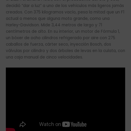
decidió “dar a luz” a uno de los vehículos más ligeros jamás
creados. Con 375 kilogramos vacío, pesa la mitad que un F1
actual o menos que alguna moto grande, como una
Harley-Davidson. Mide 3,44 metros de largo y 71
centímetros de alto. En su interior, un motor de Fórmula 1,
un bóxer de ocho cilindros refrigerado por aire con 275
caballos de fuerza, cárter seco, inyección Bosch, dos
válvulas por cilindro y dos árboles de levas en la culata, con
una caja manual de cinco velocidades.