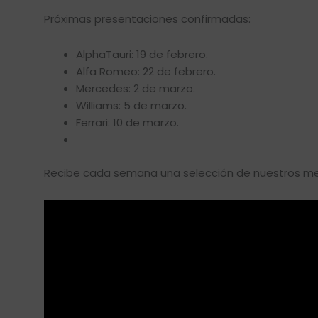
Próximas presentaciones confirmadas:
AlphaTauri: 19 de febrero.
Alfa Romeo: 22 de febrero.
Mercedes: 2 de marzo.
Williams: 5 de marzo.
Ferrari: 10 de marzo.
Recibe cada semana una selección de nuestros mej