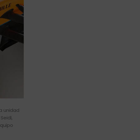
a unidad
Seidl,
equipo