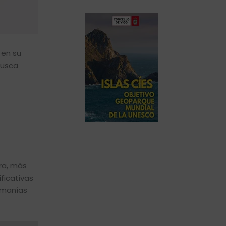
 en su
busca
ra, más
ficativas
omanías