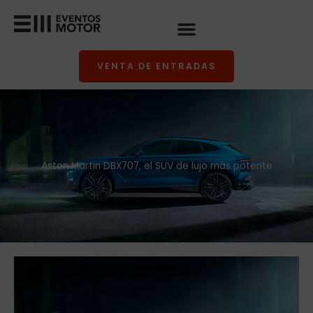
Ir
al
contenido
VENTA DE ENTRADAS
Aston Martin DBX707, el SUV de lujo más potente