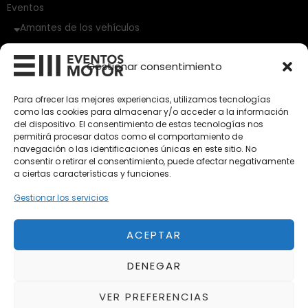
Eventos
Amantes de los vehículos
Vehículos Clásicos
Gestionar consentimiento
Vehículos Nuevos
Para ofrecer las mejores experiencias, utilizamos tecnologías
como las cookies para almacenar y/o acceder a la información
Vehículos de Ocasión
del dispositivo. El consentimiento de estas tecnologías nos
Próximos
permitirá procesar datos como el comportamiento de
navegación o las identificaciones únicas en este sitio. No
Eclipse by SELECTO
consentir o retirar el consentimiento, puede afectar negativamente
Del 12/08/2026 al 12/08/2026
a ciertas características y funciones.
Gestionar los servicios
autoClássico Porto 2026
Del 02/10/2026 al 05/10/2026
ACEPTAR
DENEGAR
Del 02/10/2026 al 05/10/2026
VER PREFERENCIAS