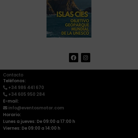
F
I
+34 986 441 670
|
a
n
info@eventosmotor.com
c
s
e
t
Contacto
b
a
Teléfonos:
o
g
+34 986 441 670
o
r
k
a
+34 605 950 284
m
E-mail:
info@eventosmotor.com
Horario:
Lunes a jueves: De 09:00 a 17:00 h
Viernes: De 09:00 a 14:00 h