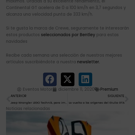
máximos. Gracias a su excelente rendimiento, el
Continental GT acelera de 0 a 100 km/h en 3,7 segundos y
alcanza una velocidad punta de 333 km/h.
Si te gusta la marca de Crewe, seguramente te interesarán
estos productos
seleccionados por Bentley
para estas
navidades
Recibe cada semana una selección de nuestros mejores
artículos suscribiéndote a nuestra
newsletter.
Eventos Motor
diciembre 11, 2020
Premium
Ant
Si
ANTERIOR
SIGUIENTE
Jeep Wrangler LEGO Technik, para imaginar excitantes aventuras en cualquier terreno
La vuelta a los orígenes del Giulia GTA
Noticias relacionadas