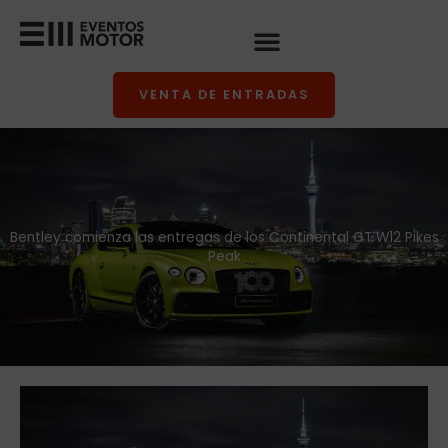
Ir
al
contenido
VENTA DE ENTRADAS
Bentley comienza las entregas de los Continental GT W12 Pikes
Peak