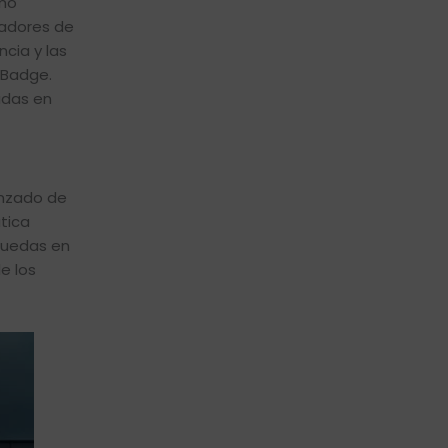
omo
ñadores de
ncia y las
k Badge.
adas en
anzado de
tica
 ruedas en
de los