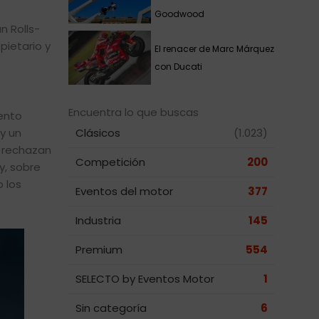
Goodwood
n Rolls-
pietario y
El renacer de Marc Márquez
con Ducati
Encuentra lo que buscas
iento
y un
Clásicos
(1.023)
e rechazan
Competición
200
y, sobre
 los
Eventos del motor
377
Industria
145
Premium
554
SELECTO by Eventos Motor
1
Sin categoría
6