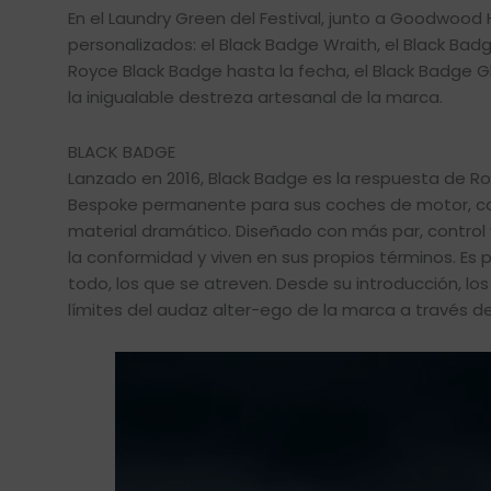
En el Laundry Green del Festival, junto a Goodwoo
personalizados: el Black Badge Wraith, el Black Badg
Royce Black Badge hasta la fecha, el Black Badge Gh
la inigualable destreza artesanal de la marca.
BLACK BADGE
Lanzado en 2016, Black Badge es la respuesta de Ro
Bespoke permanente para sus coches de motor, co
material dramático. Diseñado con más par, control 
la conformidad y viven en sus propios términos. Es p
todo, los que se atreven. Desde su introducción, l
límites del audaz alter-ego de la marca a través d