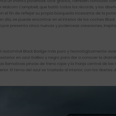
ta un infinito potencial. Este gráfico, también conocido c
 Sir Malcom Campbell, que batió todos los récords, y los dise
n el fin de reflejar su propia búsqueda incesante de la pote
 en día, se puede encontrar en el interior de los coches Blac
s-Royce presenta cinco nuevas y poderosas creaciones, inspir
s el automóvil Black Badge más puro y tecnológicamente av
exterior en azul Galileo y negro para dar a conocer la dramá
 llamativas pinzas de freno rojas y la franja central de las
ior. El tema del azul se traslada al interior, con los ribetes 
.