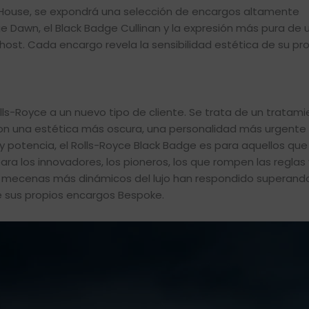
d House, se expondrá una selección de encargos altamente
e Dawn, el Black Badge Cullinan y la expresión más pura de u
ost. Cada encargo revela la sensibilidad estética de su pro
lls-Royce a un nuevo tipo de cliente. Se trata de un tratam
n una estética más oscura, una personalidad más urgente 
y potencia, el Rolls-Royce Black Badge es para aquellos qu
ara los innovadores, los pioneros, los que rompen las reglas 
os mecenas más dinámicos del lujo han respondido superando
e sus propios encargos Bespoke.