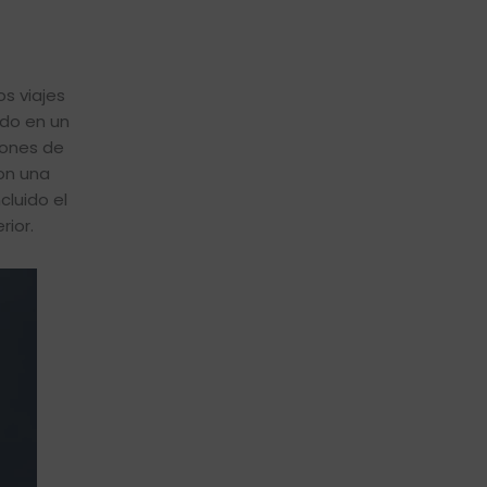
s viajes
ado en un
ciones de
con una
cluido el
rior.