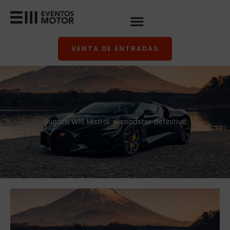
Ir
al
contenido
VENTA DE ENTRADAS
Bugatti W16 Mistral: el roadster definitivo