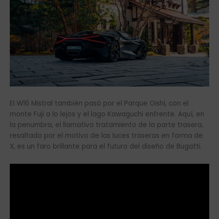
El W16 Mistral también pasó por el Parque Oishi, con el
monte Fuji a lo lejos y el lago Kawaguchi enfrente. Aquí, en
la penumbra, el llamativo tratamiento de la parte trasera,
resaltado por el motivo de las luces traseras en forma de
X, es un faro brillante para el futuro del diseño de Bugatti.