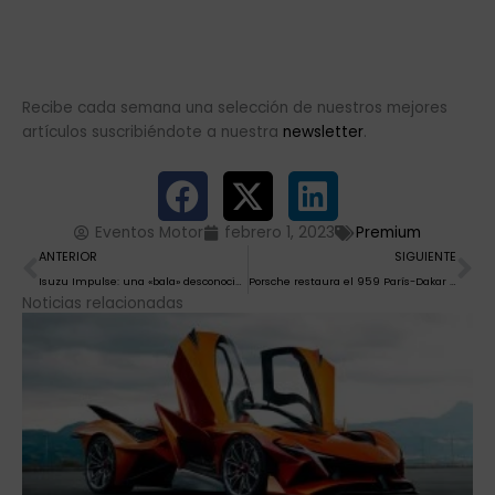
Recibe cada semana una selección de nuestros mejores
artículos suscribiéndote a nuestra
newsletter
.
Eventos Motor
febrero 1, 2023
Premium
Ant
Si
ANTERIOR
SIGUIENTE
Isuzu Impulse: una «bala» desconocida
Porsche restaura el 959 París-Dakar con el que Jacky Ickx compitió en 1986
Noticias relacionadas