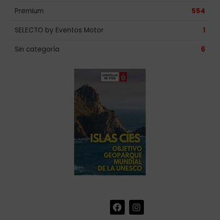
Premium
554
SELECTO by Eventos Motor
1
Sin categoría
6
F
I
+34 986 441 670
|
a
n
info@eventosmotor.com