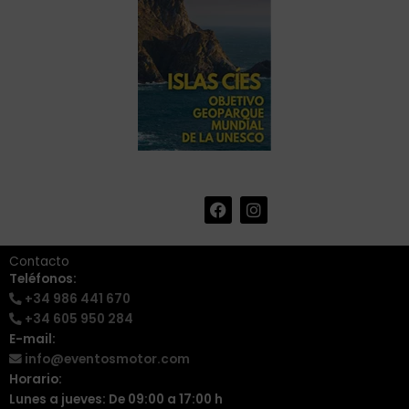
F
I
+34 986 441 670
|
a
n
info@eventosmotor.com
c
s
e
t
Contacto
b
a
Teléfonos:
o
g
+34 986 441 670
o
r
k
a
+34 605 950 284
m
E-mail:
info@eventosmotor.com
Horario:
Lunes a jueves: De 09:00 a 17:00 h