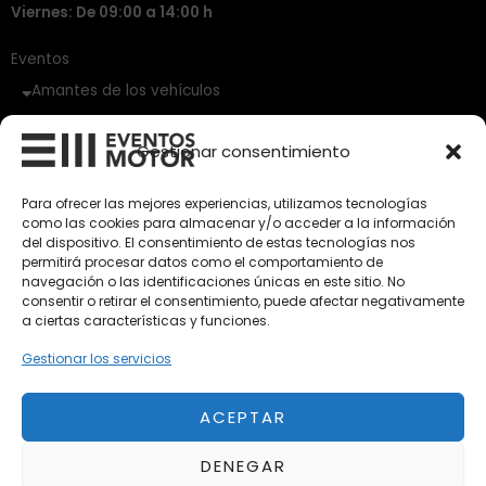
Viernes: De 09:00 a 14:00 h
Eventos
Amantes de los vehículos
Vehículos Clásicos
Gestionar consentimiento
Vehículos Nuevos
Para ofrecer las mejores experiencias, utilizamos tecnologías
como las cookies para almacenar y/o acceder a la información
Vehículos de Ocasión
del dispositivo. El consentimiento de estas tecnologías nos
Próximos
permitirá procesar datos como el comportamiento de
navegación o las identificaciones únicas en este sitio. No
Eclipse by SELECTO
consentir o retirar el consentimiento, puede afectar negativamente
Del 12/08/2026 al 12/08/2026
a ciertas características y funciones.
Gestionar los servicios
autoClássico Porto 2026
Del 02/10/2026 al 05/10/2026
ACEPTAR
DENEGAR
Del 02/10/2026 al 05/10/2026