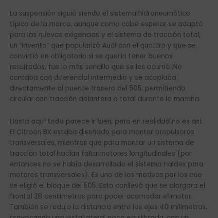
La suspensión siguió siendo el sistema hidroneumático
típico de la marca, aunque como cabe esperar se adaptó
para las nuevas exigencias y el sistema de tracción total,
un “invento” que popularizó Audi con el quattro y que se
convirtió en obligatorio si se quería tener buenos
resultados, fue lo más sencillo que se les ocurrió. No
contaba con diferencial intermedio y se acoplaba
directamente al puente trasero del 505, permitiendo
circular con tracción delantera o total durante la marcha.
Hasta aquí todo parece ir bien, pero en realidad no es así.
El Citroën BX estaba diseñado para montar propulsores
transversales, mientras que para montar un sistema de
tracción total hacían falta motores longitudinales (por
entonces no se había desarrollado el sistema Haldex para
motores transversales). Es uno de los motivos por los que
se eligió el bloque del 505. Esto conllevó que se alargara el
frontal 28 centímetros para poder acomodar el motor.
También se redujo la distancia entre los ejes 40 milímetros,
provocando una vista lateral poco equilibrada, con un