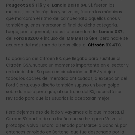
Peugeot 205 T16
y el
Lancia Delta S4
. Sí, fueron los
mejores, los más rápidos y salvajes, fueron las máquinas
que marcaron el ritmo del campeonato aquellos años y
también quienes marcaron el final de dicha categoría.
Luego, por lo general, todos se acuerdan del
Lancia 037,
del
Ford RS200
e incluso del
MG Metro 6R4
, pero nadie se
acuerda del más raro de todos ellos, el
Citroën
BX 4TC
.
La aparición del Citroën BX, que llegaba para sustituir al
Citroën GSA, supuso un momento importante en el sector y
en la industria. Se puso en circulación en 1982 y dejó a
todos los coches del mercado anticuados, a excepción del
Ford Sierra, cuyo diseño también supuso un buen golpe
sobre la mesa pero que, al contrario del BX, necesitó ser
revisado para que los usuarios lo aceptaran mejor.
Pero dejemos eso de lado y vayamos a lo que importa. El
Citroën BX partía de un diseño que se hizo para Volvo, el
prototipo Volvo Tundra, diseñado por Marcello Gandini, por
entonces enrolado en Bertone, que fue desechado por la