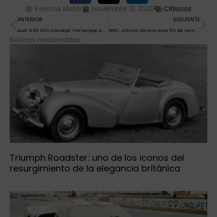
Eventos Motor
noviembre 13, 2020
Clásicos
Ant
Si
ANTERIOR
SIGUIENTE
Audi RS6 GTO Concept: homenaje a 40 años de quattro
WEC, última carrera este fin de semana
Noticias relacionadas
Triumph Roadster: uno de los iconos del
resurgimiento de la elegancia británica