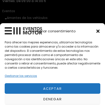
Viernes: De 09:00 a 14:00 h
Eventos
Amantes de los vehículos
Vehículos Clásicos
Gestionar consentimiento
Vehículos Nuevos
Para ofrecer las mejores experiencias, utilizamos tecnologías
como las cookies para almacenar y/o acceder a la información
Vehículos de Ocasión
del dispositivo. El consentimiento de estas tecnologías nos
Próximos
permitirá procesar datos como el comportamiento de
navegación o las identificaciones únicas en este sitio. No
Eclipse by SELECTO
consentir o retirar el consentimiento, puede afectar negativamente
Del 12/08/2026 al 12/08/2026
a ciertas características y funciones.
Gestionar los servicios
autoClássico Porto 2026
Del 02/10/2026 al 05/10/2026
ACEPTAR
DENEGAR
Del 02/10/2026 al 05/10/2026