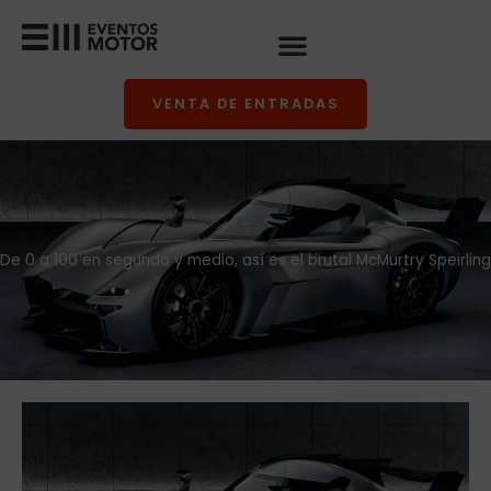
Ir
al
contenido
VENTA DE ENTRADAS
De 0 a 100 en segundo y medio, así es el brutal McMurtry Speirling