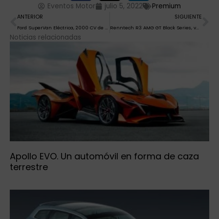
Eventos Motor
julio 5, 2022
Premium
Ant
Si
ANTERIOR
SIGUIENTE
Ford SuperVan Eléctrica, 2000 CV de pura adrenalina
Renntech R3 AMG GT Black Series, vuelta de tuerca
Noticias relacionadas
Apollo EVO. Un automóvil en forma de caza
terrestre