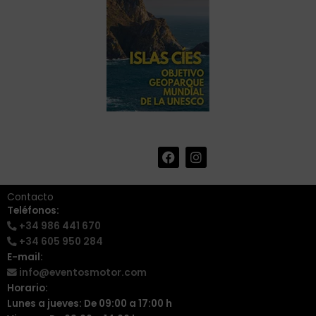
F
I
+34 986 441 670
|
a
n
info@eventosmotor.com
c
s
e
t
Contacto
b
a
Teléfonos:
o
g
+34 986 441 670
o
r
k
a
+34 605 950 284
m
E-mail:
info@eventosmotor.com
Horario:
Lunes a jueves: De 09:00 a 17:00 h