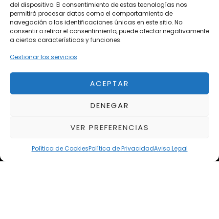
del dispositivo. El consentimiento de estas tecnologías nos
Próximos
permitirá procesar datos como el comportamiento de
navegación o las identificaciones únicas en este sitio. No
Eclipse by SELECTO
consentir o retirar el consentimiento, puede afectar negativamente
Del 12/08/2026 al 12/08/2026
a ciertas características y funciones.
Gestionar los servicios
autoClássico Porto 2026
Del 02/10/2026 al 05/10/2026
ACEPTAR
DENEGAR
Del 02/10/2026 al 05/10/2026
VER PREFERENCIAS
Política de Cookies
Política de Privacidad
Aviso Legal
Aviso Legal
Política de Privacidad
Política de Cookies
Condiciones de compra
Alta en Newsletter