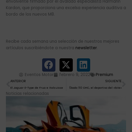
envolvente firmado por el avalado especialista Harmann
Kardon, que proporciona una excelsa experiencia auditiva a
bordo de los nuevos M8.
Recibe cada semana una selección de nuestros mejores
artículos suscribiéndote a nuestra
newsletter
.
Eventos Motor
febrero 9, 2022
Premium
Ant
Si
ANTERIOR
SIGUIENTE
El Jaguar E-Type de Frua e Italsuisse
Škoda 110 OHC, el deportivo del «Este»
Noticias relacionadas