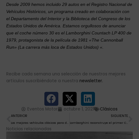
Desde 2009 hemos incluido 29 autos en el Registro Nacional de
Vehículos Históricos, un programa creado en colaboración con
el Departamento del Interior y la Biblioteca del Congreso de los
Estados Unidos de América. Estamos orgullosos de anunciar
que el coche número 30 es el Lamborghini Countach LP 400 de
1979, protagonista de la película de 1981 «The Cannonball
Run» (La carrera más loca de Estados Unidos) «.
Recibe cada semana una selección de nuestros mejores
artículos suscribiéndote a nuestra
newsletter.
Eventos Motor
octubre 1, 2021
Clásicos
Ant
Si
ANTERIOR
SIGUIENTE
Los mejores vehículos clásicos para darse el “sí, quiero”
Lamborghini reconstruye el primer Countach LP 500 original de 1971
Noticias relacionadas