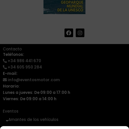
F
I
+34 986 441 670
|
a
n
info@eventosmotor.com
c
s
e
t
Contacto
b
a
Teléfonos:
o
g
+34 986 441 670
o
r
k
a
+34 605 950 284
m
E-mail:
info@eventosmotor.com
Horario:
Lunes a jueves: De 09:00 a 17:00 h
Viernes: De 09:00 a 14:00 h
Eventos
Amantes de los vehículos