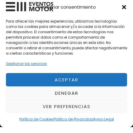
Vehículos Clásicos
Gestionar consentimiento
Vehículos Nuevos
Para ofrecer las mejores experiencias, utilizamos tecnologías
como las cookies para almacenar y/o acceder a la información
Vehículos de Ocasión
del dispositivo. El consentimiento de estas tecnologías nos
Próximos
permitirá procesar datos como el comportamiento de
navegación o las identificaciones únicas en este sitio. No
Eclipse by SELECTO
consentir o retirar el consentimiento, puede afectar negativamente
Del 12/08/2026 al 12/08/2026
a ciertas características y funciones.
Gestionar los servicios
autoClássico Porto 2026
Del 02/10/2026 al 05/10/2026
ACEPTAR
DENEGAR
Del 02/10/2026 al 05/10/2026
VER PREFERENCIAS
Política de Cookies
Política de Privacidad
Aviso Legal