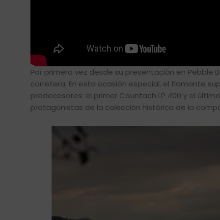
Por primera vez desde su presentación en Pebble Be
carretera. En esta ocasión especial, el flamante
predecesores: el primer Countach LP 400 y el últim
protagonistas de la colección histórica de la compa