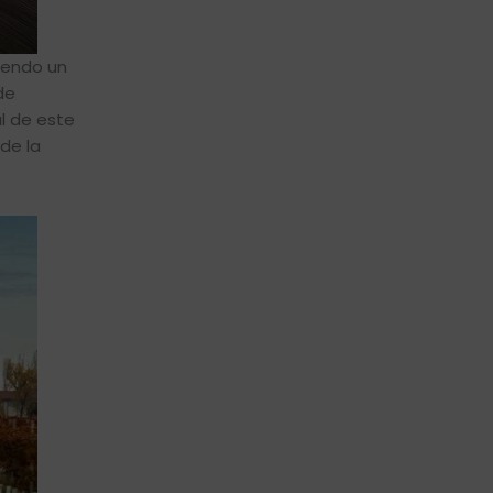
ciendo un
de
al de este
de la