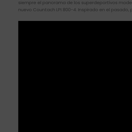
siempre el panorama de los superdeportivos modern
nuevo Countach LPI 800-4. Inspirado en el pasado, 