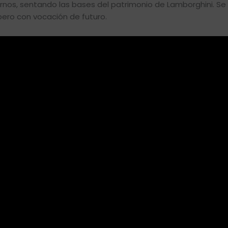
os, sentando las bases del patrimonio de Lamborghini. Se 
pero con vocación de futuro.