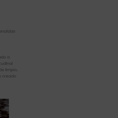
vendidas
rado a
tudinal
ás limpio,
an creado