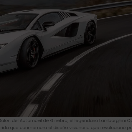
alón del Automóvil de Ginebra, el legendario Lamborghini 
íbrida que conmemora el diseño visionario que revolucionó p