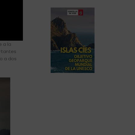
 a la
rtantes
to a dos