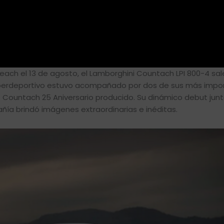
ach el 13 de agosto, el Lamborghini Countach LPI 800-4 sale
 superdeportivo estuvo acompañado por dos de sus más impo
o Countach 25 Aniversario producido. Su dinámico debut jun
ñía brindó imágenes extraordinarias e inéditas.