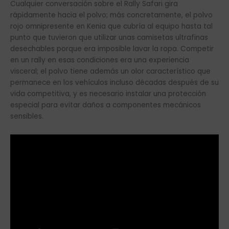
Cualquier conversación sobre el Rally Safari gira
rápidamente hacia el polvo; más concretamente, el polvo
rojo omnipresente en Kenia que cubría al equipo hasta tal
punto que tuvieron que utilizar unas camisetas ultrafinas
desechables porque era imposible lavar la ropa. Competir
en un rally en esas condiciones era una experiencia
visceral; el polvo tiene además un olor característico que
permanece en los vehículos incluso décadas después de su
vida competitiva, y es necesario instalar una protección
especial para evitar daños a componentes mecánicos
sensibles.