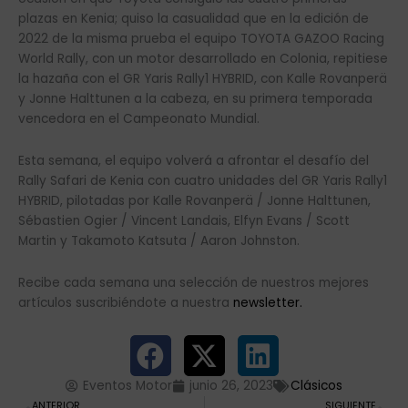
plazas en Kenia; quiso la casualidad que en la edición de
2022 de la misma prueba el equipo TOYOTA GAZOO Racing
World Rally, con un motor desarrollado en Colonia, repitiese
la hazaña con el GR Yaris Rally1 HYBRID, con Kalle Rovanperä
y Jonne Halttunen a la cabeza, en su primera temporada
vencedora en el Campeonato Mundial.
Esta semana, el equipo volverá a afrontar el desafío del
Rally Safari de Kenia con cuatro unidades del GR Yaris Rally1
HYBRID, pilotadas por Kalle Rovanperä / Jonne Halttunen,
Sébastien Ogier / Vincent Landais, Elfyn Evans / Scott
Martin y Takamoto Katsuta / Aaron Johnston.
Recibe cada semana una selección de nuestros mejores
artículos suscribiéndote a nuestra
newsletter.
Eventos Motor
junio 26, 2023
Clásicos
Ant
Si
ANTERIOR
SIGUIENTE