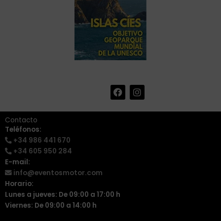
F
I
+34 986 441 670
|
a
n
info@eventosmotor.com
c
s
e
t
Contacto
b
a
Teléfonos:
o
g
+34 986 441 670
o
r
k
a
+34 605 950 284
m
E-mail:
info@eventosmotor.com
Horario:
Lunes a jueves: De 09:00 a 17:00 h
Viernes: De 09:00 a 14:00 h