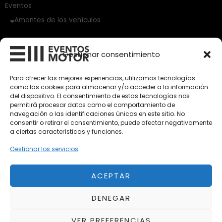
Eventos
Amantes de los vehículos
Vehículos Clásicos
Gestionar consentimiento
Vehículos Nuevos
Para ofrecer las mejores experiencias, utilizamos tecnologías
Vehículos de Ocasión
como las cookies para almacenar y/o acceder a la información
del dispositivo. El consentimiento de estas tecnologías nos
Próximos
permitirá procesar datos como el comportamiento de
Eclipse by SELECTO
navegación o las identificaciones únicas en este sitio. No
Del 12/08/2026 al 12/08/2026
consentir o retirar el consentimiento, puede afectar negativamente
a ciertas características y funciones.
Gestionar los servicios
Exclusive Top Cars 2026
Del 02/10/2026 al 05/10/2026
ACEPTAR
autoClássico Porto 2026
DENEGAR
Del 02/10/2026 al 05/10/2026
VER PREFERENCIAS