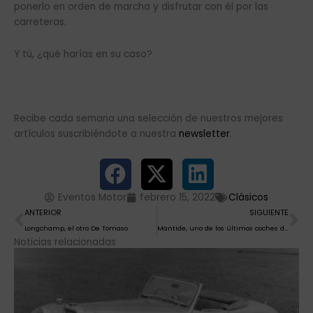
ponerlo en orden de marcha y disfrutar con él por las
carreteras.
Y tú, ¿qué harías en su caso?
Recibe cada semana una selección de nuestros mejores
artículos suscribiéndote a nuestra
newsletter
.
Eventos Motor
febrero 15, 2022
Clásicos
Ant
Si
ANTERIOR
SIGUIENTE
Longchamp, el otro De Tomaso
Mantide, uno de los últimos coches de Bertone
Noticias relacionadas