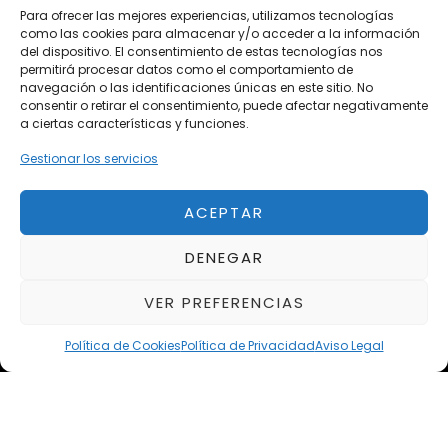
Para ofrecer las mejores experiencias, utilizamos tecnologías
Vehículos de Ocasión
como las cookies para almacenar y/o acceder a la información
del dispositivo. El consentimiento de estas tecnologías nos
Próximos
permitirá procesar datos como el comportamiento de
Eclipse by SELECTO
navegación o las identificaciones únicas en este sitio. No
Del 12/08/2026 al 12/08/2026
consentir o retirar el consentimiento, puede afectar negativamente
a ciertas características y funciones.
Gestionar los servicios
Exclusive Top Cars 2026
Del 02/10/2026 al 05/10/2026
ACEPTAR
autoClássico Porto 2026
DENEGAR
Del 02/10/2026 al 05/10/2026
VER PREFERENCIAS
Política de Cookies
Política de Privacidad
Aviso Legal
Aviso Legal
Política de Privacidad
Política de Cookies
Condiciones de compra
Alta en Newsletter