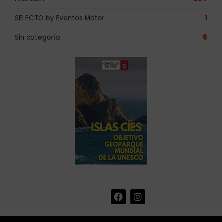
SELECTO by Eventos Motor
1
Sin categoría
6
F
I
+34 986 441 670
|
a
n
info@eventosmotor.com
c
s
e
t