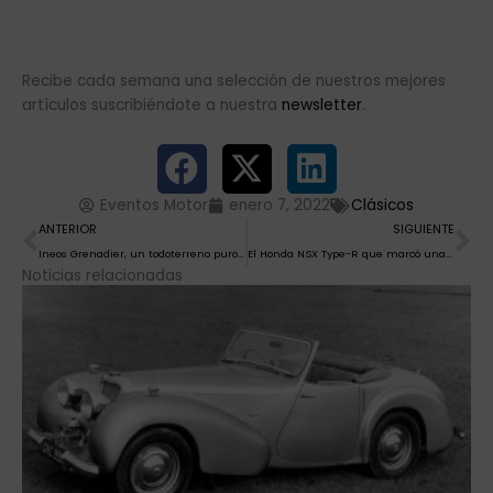
Recibe cada semana una selección de nuestros mejores
artículos suscribiéndote a nuestra
newsletter
.
Eventos Motor
enero 7, 2022
Clásicos
Ant
Si
ANTERIOR
SIGUIENTE
Ineos Grenadier, un todoterreno puro que llama a la puerta
El Honda NSX Type-R que marcó una época
Noticias relacionadas