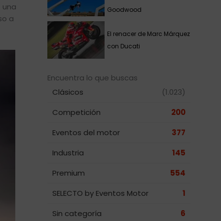
o una
Goodwood
so a
El renacer de Marc Márquez
con Ducati
Encuentra lo que buscas
Clásicos
(1.023)
Competición
200
Eventos del motor
377
Industria
145
Premium
554
SELECTO by Eventos Motor
1
Sin categoría
6