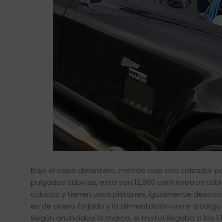
Bajo el capó delantero, metido casi con calzador po
pulgadas cúbicas, esto son 12.900 centímetros cúbico
cúbicos y tienen unos pistones, igualmente desco
es de acero forjado y la alimentación corre a car
Según anunciaba la marca, el motor llegaba a los 1.1