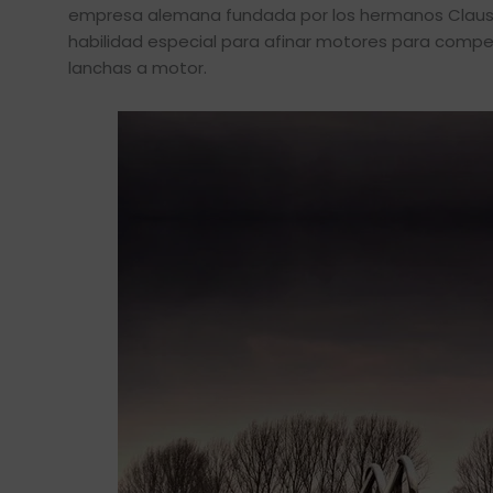
empresa alemana fundada por los hermanos Claus 
habilidad especial para afinar motores para competi
lanchas a motor.