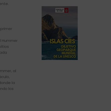
ente.
 primer
al Hummer
ltios
nada
ummer, al
áculo,
donde la
ando los