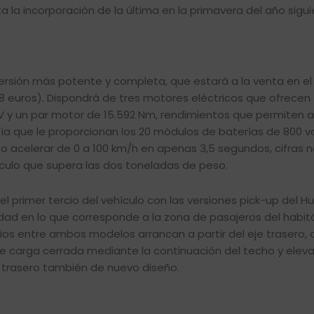
a la incorporación de la última en la primavera del año sigui
versión más potente y completa, que estará a la venta en el
78 euros). Dispondrá de tres motores eléctricos que ofrecen
y un par motor de 15.592 Nm, rendimientos que permiten 
 que le proporcionan los 20 módulos de baterías de 800 vo
 o acelerar de 0 a 100 km/h en apenas 3,5 segundos, cifras 
culo que supera las dos toneladas de peso.
el primer tercio del vehículo con las versiones pick-up del H
lidad en lo que corresponde a la zona de pasajeros del habit
bios entre ambos modelos arrancan a partir del eje trasero, 
e carga cerrada mediante la continuación del techo y elev
n trasero también de nuevo diseño.