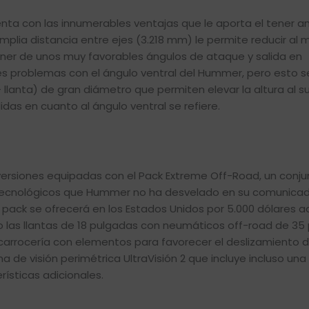
ta con las innumerables ventajas que le aporta el tener 
plia distancia entre ejes (3.218 mm) le permite reducir al 
sponer de unos muy favorables ángulos de ataque y salida en
les problemas con el ángulo ventral del Hummer, pero esto s
lanta) de gran diámetro que permiten elevar la altura al su
das en cuanto al ángulo ventral se refiere.
s versiones equipadas con el Pack Extreme Off-Road, un conj
y tecnológicos que Hummer no ha desvelado en su comunica
 El pack se ofrecerá en los Estados Unidos por 5.000 dólares a
 las llantas de 18 pulgadas con neumáticos off-road de 35
a carrocería con elementos para favorecer el deslizamiento d
a de visión perimétrica UltraVisión 2 que incluye incluso una
ísticas adicionales.