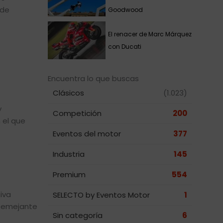
 de
Goodwood
El renacer de Marc Márquez
con Ducati
Encuentra lo que buscas
Clásicos
(1.023)
y
Competición
200
 el que
Eventos del motor
377
Industria
145
Premium
554
iva
SELECTO by Eventos Motor
1
 semejante
Sin categoría
6