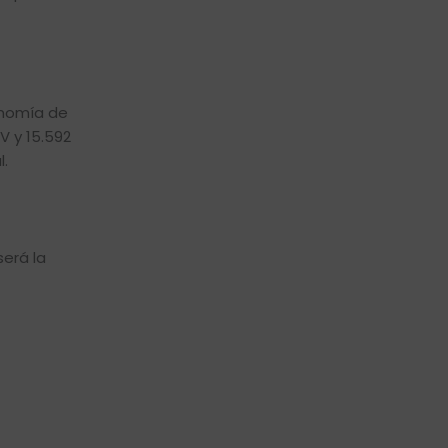
onomía de
 y 15.592
l.
será la