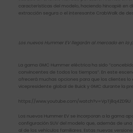
características del modelo, haciendo hincapié en 
extracción segura o el interesante CrabWalk de des
Los nuevos Hummer EV llegarán al mercado en la 
La gama GMC Hummer eléctrica ha sido “concebida 
convincentes de todos los tiempos”. En este escena
ofrecerá muchas opciones para que los clientes lo 
vicepresidente global de Buick y GMC durante la p
https://www.youtube.com/watch?v=VpTj8q4ZD9U
Los nuevos Hummer EV se incorporan a la gama apor
configuración SUV del modelo que, además de una 
al de los vehículos familiares. Estas nuevas version