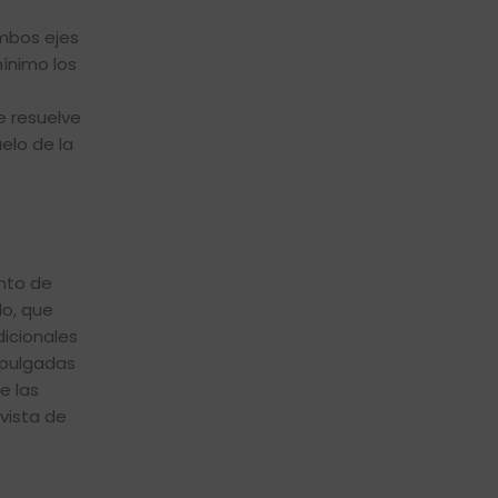
ambos ejes
mínimo los
e resuelve
elo de la
unto de
do, que
dicionales
 pulgadas
e las
 vista de