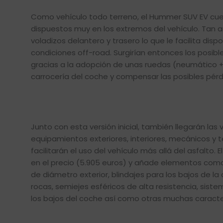
Como vehículo todo terreno, el Hummer SUV EV cuen
dispuestos muy en los extremos del vehículo. Tan am
voladizos delantero y trasero lo que le facilita di
condiciones off-road. Surgirían entonces los posib
gracias a la adopción de unas ruedas (neumático + l
carrocería del coche y compensar las posibles pérdi
Junto con esta versión inicial, también llegarán la
equipamientos exteriores, interiores, mecánicos 
facilitarán el uso del vehículo más allá del asfalto.
en el precio (5.905 euros) y añade elementos como
de diámetro exterior, blindajes para los bajos de l
rocas, semiejes esféricos de alta resistencia, sistem
los bajos del coche así como otras muchas caracter