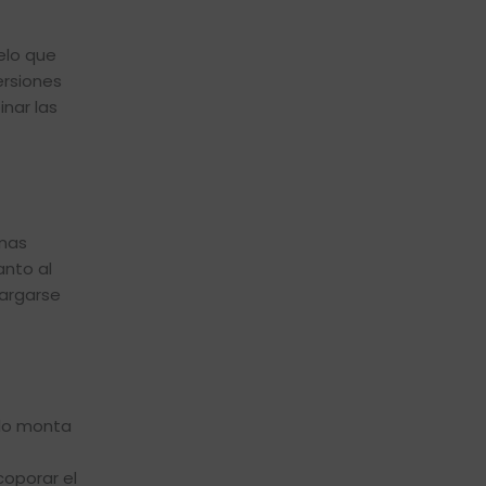
elo que
ersiones
nar las
smas
anto al
cargarse
ólo monta
oporar el