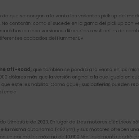
de que se pongan a la venta las variantes pick up del mod
. No contarán, como sí sucede en la gama del pick up con v
ecerá hasta cinco versiones diferentes resultantes de combi
s diferentes acabados del Hummer EV
eme Off-Road,
que también se pondrá a la venta en las mi
.000 dólares más que la versión original a la que iguala en cu
 que este les habilita. Como aquel, sus baterías pueden re
otencia.
o trimestre de 2023. En lugar de tres motores eléctricos s
ene la misma autonomía (482 km) y sus motores ofrecen una
 un par motor máximo de 10.000 Nm. Igualmente podrá inc