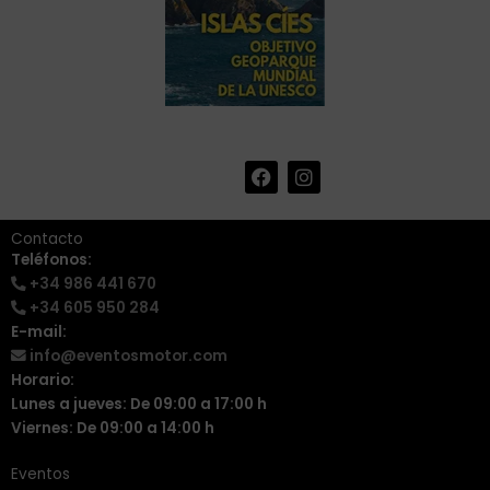
F
I
+34 986 441 670
|
a
n
info@eventosmotor.com
c
s
e
t
Contacto
b
a
Teléfonos:
o
g
+34 986 441 670
o
r
k
a
+34 605 950 284
m
E-mail:
info@eventosmotor.com
Horario:
Lunes a jueves: De 09:00 a 17:00 h
Viernes: De 09:00 a 14:00 h
Eventos