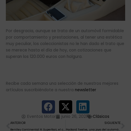
Por desgracia, aunque se trata de un automóvil formidable
por comportamiento y prestaciones, al tener una estética
muy peculiar, los coleccionistas no le han dado el trato que
se merece hasta el día de hoy, con cotizaciones que
superan los 120.000 euros con holgura.
Recibe cada semana una selección de nuestros mejores
artículos suscribiéndote a nuestra
newsletter
Eventos Motor
junio 26, 2021
Clásicos
Ant
Si
ANTERIOR
SIGUIENTE
Bentley Continental R Superfast, el capricho del Sultán de Brunei
Packard Twelve, una joya del automóvil