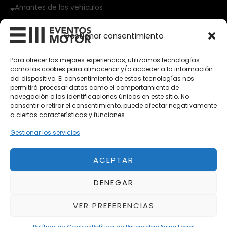
Amantes de los vehículos
Vehículos Clásicos
Gestionar consentimiento
Vehículos Nuevos
Para ofrecer las mejores experiencias, utilizamos tecnologías
como las cookies para almacenar y/o acceder a la información
Vehículos de Ocasión
del dispositivo. El consentimiento de estas tecnologías nos
Próximos
permitirá procesar datos como el comportamiento de
navegación o las identificaciones únicas en este sitio. No
Eclipse by SELECTO
consentir o retirar el consentimiento, puede afectar negativamente
Del 12/08/2026 al 12/08/2026
a ciertas características y funciones.
Gestionar los servicios
autoClássico Porto 2026
Del 02/10/2026 al 05/10/2026
ACEPTAR
DENEGAR
Del 02/10/2026 al 05/10/2026
VER PREFERENCIAS