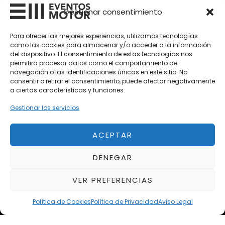
Vehículos Clásicos
Gestionar consentimiento
Vehículos Nuevos
Para ofrecer las mejores experiencias, utilizamos tecnologías
como las cookies para almacenar y/o acceder a la información
Vehículos de Ocasión
del dispositivo. El consentimiento de estas tecnologías nos
Próximos
permitirá procesar datos como el comportamiento de
navegación o las identificaciones únicas en este sitio. No
Eclipse by SELECTO
consentir o retirar el consentimiento, puede afectar negativamente
Del 12/08/2026 al 12/08/2026
a ciertas características y funciones.
Gestionar los servicios
autoClássico Porto 2026
Del 02/10/2026 al 05/10/2026
ACEPTAR
DENEGAR
Del 02/10/2026 al 05/10/2026
VER PREFERENCIAS
Política de Cookies
Política de Privacidad
Aviso Legal