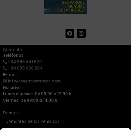
F
I
+34 986 441 670
|
a
n
info@eventosmotor.com
c
s
e
t
Contacto
b
a
Teléfonos:
o
g
+34 986 441 670
o
r
k
a
+34 605 950 284
m
E-mail:
info@eventosmotor.com
Horario:
Lunes a jueves: De 09:00 a 17:00 h
Viernes: De 09:00 a 14:00 h
Eventos
Amantes de los vehículos