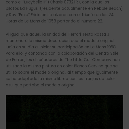
como el “Lucybelle II” (Chasis 0732TR), con la que los
pilotos Ed Hugus, (residente actualmente en Pebble Beach)
y Ray “Ernie” Erickson se alzaron con el triunfo en las 24
Horas de Le Mans de 1958 portando el número 22.
Al igual que aquel, la unidad del Ferrari Testa Rossa J
mantendrá la misma decoración que el modelo original
lucía en su día al iniciar su participación en Le Mans 1958.
Para ello, y contando con la colaboración del Centro Stile
de Ferrari, los diseñadores de The Little Car Company han
utilizado la misma pintura en color Blanco Cervino que se
utilizó sobre el modelo original, al tiempo que igualmente
se ha adoptado la misma librea con las franjas de color
azul que portaba el modelo original.