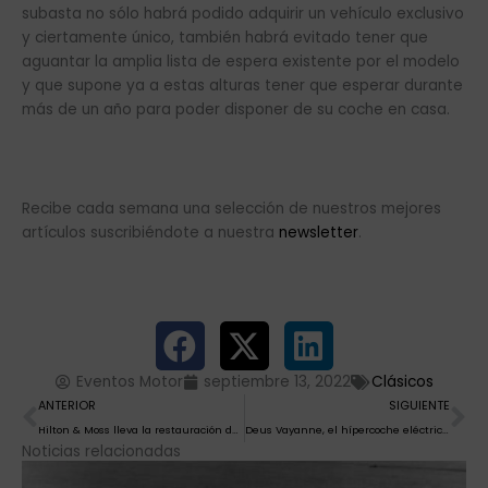
subasta no sólo habrá podido adquirir un vehículo exclusivo
y ciertamente único, también habrá evitado tener que
aguantar la amplia lista de espera existente por el modelo
y que supone ya a estas alturas tener que esperar durante
más de un año para poder disponer de su coche en casa.
Recibe cada semana una selección de nuestros mejores
artículos suscribiéndote a nuestra
newsletter
.
Eventos Motor
septiembre 13, 2022
Clásicos
Ant
Si
ANTERIOR
SIGUIENTE
Hilton & Moss lleva la restauración de un Jaguar XK 120 a su máxima expresión
Deus Vayanne, el hípercoche eléctrico más potente llegará en 2025
Noticias relacionadas