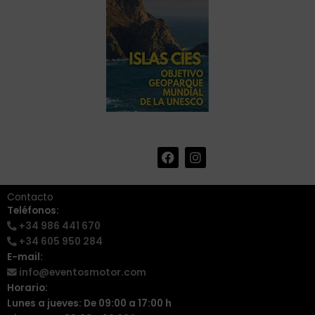
F
I
+34 986 441 670
|
a
n
info@eventosmotor.com
c
s
e
t
Contacto
b
a
Teléfonos:
o
g
+34 986 441 670
o
r
k
a
+34 605 950 284
m
E-mail:
info@eventosmotor.com
Horario:
Lunes a jueves: De 09:00 a 17:00 h