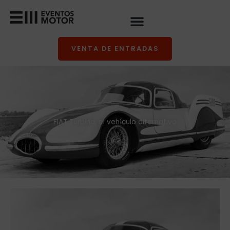
Ir
al
contenido
VENTA DE ENTRADAS
FIAT Turbina, el vehículo alternativo