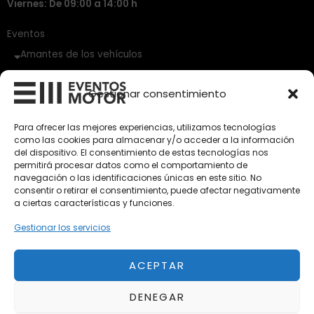
Viernes: De 09:00 a 14:00 h
Eventos
Amantes de los vehículos
Vehículos Clásicos
Gestionar consentimiento
Vehículos Nuevos
Para ofrecer las mejores experiencias, utilizamos tecnologías
como las cookies para almacenar y/o acceder a la información
Vehículos de Ocasión
del dispositivo. El consentimiento de estas tecnologías nos
Próximos
permitirá procesar datos como el comportamiento de
navegación o las identificaciones únicas en este sitio. No
Eclipse by SELECTO
consentir o retirar el consentimiento, puede afectar negativamente
Del 12/08/2026 al 12/08/2026
a ciertas características y funciones.
Gestionar los servicios
autoClássico Porto 2026
Del 02/10/2026 al 05/10/2026
ACEPTAR
DENEGAR
Del 02/10/2026 al 05/10/2026