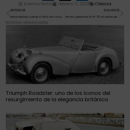
Eventos Motor
febrero 17, 2022
Clásicos
Ant
Si
ANTERIOR
SIGUIENTE
Retro Galicia vuelve a IFEVI con muchas exposiciones y un homenaje a los pilotos José Pavón y Guillermo Barreras
Ferrari presenta el F1-75, el coche de Sainz y Leclerc
Noticias relacionadas
Triumph Roadster: uno de los iconos del
resurgimiento de la elegancia británica