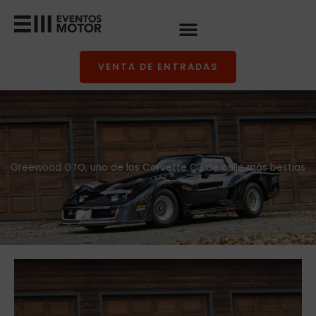
Ir
al
contenido
VENTA DE ENTRADAS
Greewood GTO, uno de los Corvette C3 de calle más bestias