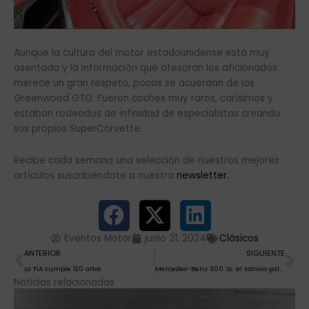
Aunque la cultura del motor estadounidense está muy
asentada y la información que atesoran los aficionados
merece un gran respeto, pocos se acuerdan de los
Greenwood GTO. Fueron coches muy raros, carísimos y
estaban rodeados de infinidad de especialistas creando
sus propios SuperCorvette.
Recibe cada semana una selección de nuestros mejores
artículos suscribiéndote a nuestra
newsletter.
Eventos Motor
junio 21, 2024
Clásicos
Ant
Si
ANTERIOR
SIGUIENTE
La FIA cumple 120 años
Mercedes-Benz 300 SL: el icónico galas de gaviota
Noticias relacionadas