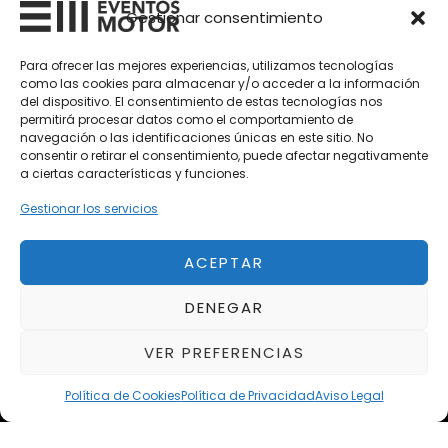
Vehículos Clásicos
Gestionar consentimiento
Vehículos Nuevos
Para ofrecer las mejores experiencias, utilizamos tecnologías
como las cookies para almacenar y/o acceder a la información
Vehículos de Ocasión
del dispositivo. El consentimiento de estas tecnologías nos
Próximos
permitirá procesar datos como el comportamiento de
navegación o las identificaciones únicas en este sitio. No
Eclipse by SELECTO
consentir o retirar el consentimiento, puede afectar negativamente
Del 12/08/2026 al 12/08/2026
a ciertas características y funciones.
Gestionar los servicios
autoClássico Porto 2026
Del 02/10/2026 al 05/10/2026
ACEPTAR
DENEGAR
Del 02/10/2026 al 05/10/2026
VER PREFERENCIAS
Política de Cookies
Política de Privacidad
Aviso Legal
Aviso Legal
Política de Privacidad