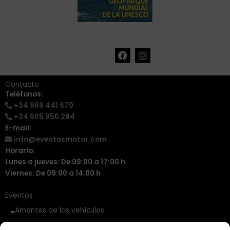
F
I
+34 986 441 670
|
a
n
info@eventosmotor.com
c
s
e
t
Contacto
b
a
Teléfonos:
o
g
+34 986 441 670
o
r
k
a
+34 605 950 284
m
E-mail:
info@eventosmotor.com
Horario:
Lunes a jueves: De 09:00 a 17:00 h
Viernes: De 09:00 a 14:00 h
Eventos
Amantes de los vehículos