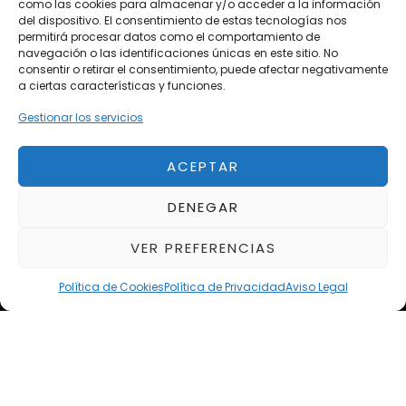
como las cookies para almacenar y/o acceder a la información
Vehículos de Ocasión
del dispositivo. El consentimiento de estas tecnologías nos
Próximos
permitirá procesar datos como el comportamiento de
navegación o las identificaciones únicas en este sitio. No
Eclipse by SELECTO
consentir o retirar el consentimiento, puede afectar negativamente
Del 12/08/2026 al 12/08/2026
a ciertas características y funciones.
Gestionar los servicios
autoClássico Porto 2026
Del 02/10/2026 al 05/10/2026
ACEPTAR
DENEGAR
Del 02/10/2026 al 05/10/2026
VER PREFERENCIAS
Política de Cookies
Política de Privacidad
Aviso Legal
Aviso Legal
Política de Privacidad
Política de Cookies
Condiciones de compra
Alta en Newsletter