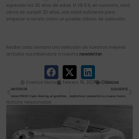
superado los 30 años de edad. El V8 5.9, en concreto, está
cerca de cumplir 25 años, una edad suficiente para
empezar a mirarlo como un posible clásico de colección.
Recibe cada semana una selección de nuestros mejores
artículos suscribiéndote a nuestra
newsletter.
Eventos Motor
febrero 18, 2021
Clásicos
Ant
Si
ANTERIOR
SIGUIENTE
Volvo P1800 Cyan Racing, el gratificante retorno a la conducción pura y sin ayudas
AlphaTauri presentó su nuevo monoplaza AT02
Noticias relacionadas