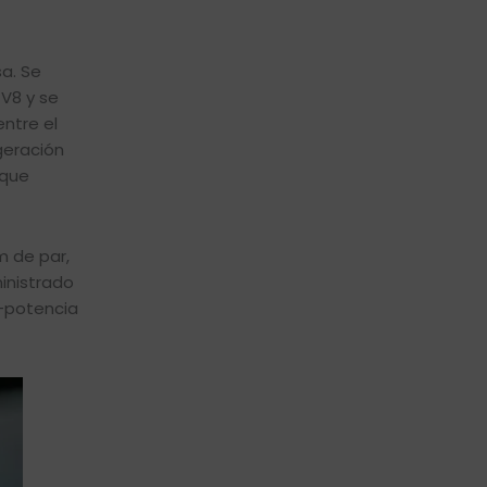
sa. Se
V8 y se
ntre el
igeración
 que
m de par,
ministrado
o-potencia