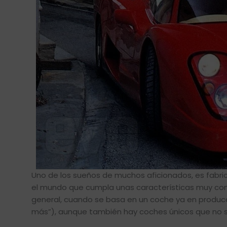
Uno de los sueños de muchos aficionados, es fabri
el mundo que cumpla unas características muy concr
general, cuando se basa en un coche ya en producc
más”), aunque también hay coches únicos que no s