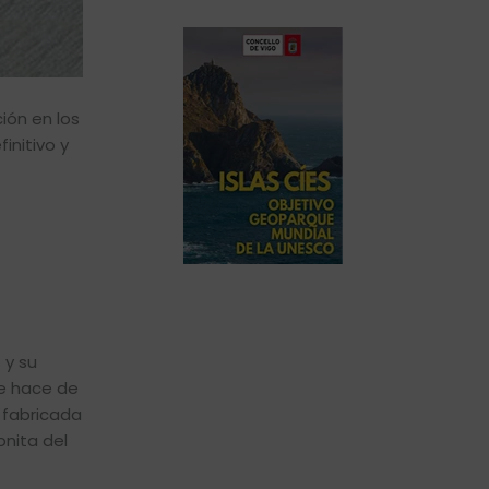
ión en los
initivo y
 y su
ue hace de
 fabricada
nita del