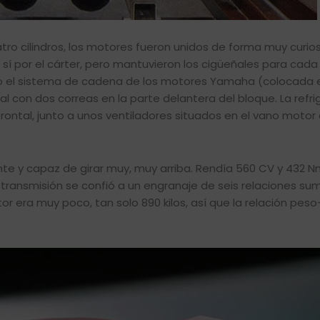
tro cilindros, los motores fueron unidos de forma muy curio
í por el cárter, pero mantuvieron los cigüeñales para cada 
o el sistema de cadena de los motores Yamaha (colocada e
ral con dos correas en la parte delantera del bloque. La refr
rontal, junto a unos ventiladores situados en el vano motor
te y capaz de girar muy, muy arriba. Rendía 560 CV y 432 N
 transmisión se confió a un engranaje de seis relaciones su
r era muy poco, tan solo 890 kilos, así que la relación pes