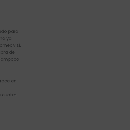
vado para
omo ya
omex y sí,
ibra de
e tampoco
erece en
e cuatro