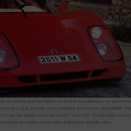
car un coche que cumpla con todos sus deseos, un automóvi
etas y que, puede o no, basarse en otro ya disponible. Por
ión, se les suele conocer como “one-off” (traducible como
e basan en nada y han sido realizados desde cero.