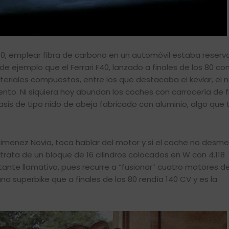
0, emplear fibra de carbono en un automóvil estaba reser
de ejemplo que el Ferrari F40, lanzado a finales de los 80 c
eriales compuestos, entre los que destacaba el kevlar, el n
nto. Ni siquiera hoy abundan los coches con carrocería de f
asis de tipo nido de abeja fabricado con aluminio, algo qu
 Jimenez Novia, toca hablar del motor y si el coche no desm
trata de un bloque de 16 cilindros colocados en W con 4.118
tante llamativo, pues recurre a “fusionar” cuatro motores d
na superbike que a finales de los 80 rendía 140 CV y es la