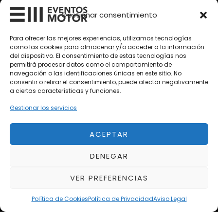
Vehículos Clásicos
Gestionar consentimiento
Vehículos Nuevos
Para ofrecer las mejores experiencias, utilizamos tecnologías
como las cookies para almacenar y/o acceder a la información
Vehículos de Ocasión
del dispositivo. El consentimiento de estas tecnologías nos
Próximos
permitirá procesar datos como el comportamiento de
navegación o las identificaciones únicas en este sitio. No
Eclipse by SELECTO
consentir o retirar el consentimiento, puede afectar negativamente
Del 12/08/2026 al 12/08/2026
a ciertas características y funciones.
Gestionar los servicios
autoClássico Porto 2026
Del 02/10/2026 al 05/10/2026
ACEPTAR
DENEGAR
Del 02/10/2026 al 05/10/2026
VER PREFERENCIAS
Política de Cookies
Política de Privacidad
Aviso Legal