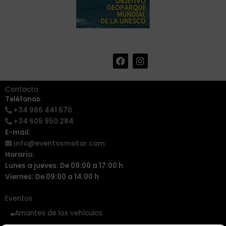
F
I
+34 986 441 670
|
a
n
info@eventosmotor.com
c
s
e
t
Contacto
b
a
Teléfonos:
o
g
+34 986 441 670
o
r
k
a
+34 605 950 284
m
E-mail:
info@eventosmotor.com
Horario:
Lunes a jueves: De 09:00 a 17:00 h
Viernes: De 09:00 a 14:00 h
Eventos
Amantes de los vehículos