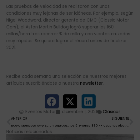
Las pruebas de velocidad se realizaron con unas
condiciones muy lejanas de ser idóneas. Por ejemplo, según
Nigel Woodward, director gerente de CMC (Classic Motor
Cars), el Aston Martin Bulldog logró superar las 160
millas/hora tras recorrer ¾ de milla y con vientos cruzados
muy rápidos. Se quiere lograr el récord antes de finalizar
2021.
Recibe cada semana una selección de nuestros mejores
artículos suscribiéndote a nuestra
newsletter
.
Eventos Motor
diciembre 1, 2021
Clásicos
Ant
Si
ANTERIOR
SIGUIENTE
Nuevo Mercedes AMG SL, un septuagenario en plena forma
DS 9 E-Tense 360 4×4, cuando electrificación rima con elegancia
Noticias relacionadas