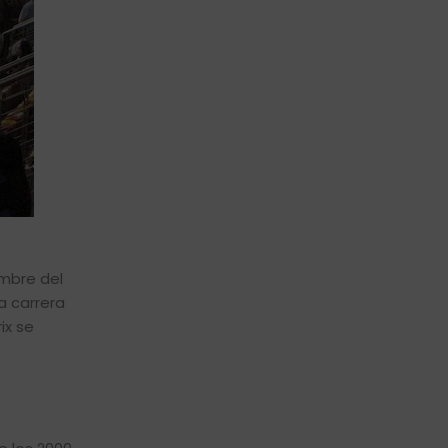
embre del
a carrera
ix se