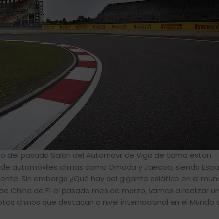
 del pasado Salón del Automóvil de Vigo de cómo están
de automóviles chinas como Omoda y Jaecoo, siendo Espa
dente. Sin embargo ¿Qué hay del gigante asiático en el mun
de China de F1 el pasado mes de marzo, vamos a realizar u
ilotos chinos que destacan a nivel internacional en el Mundo 