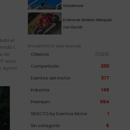
Goodwood
El renacer de Marc Márquez
con Ducati
duda el
Encuentra lo que buscas
mula 1,
ra de
Clásicos
(1.023)
 3” esta
Competición
200
e, Ayrton
Eventos del motor
377
Industria
145
Premium
554
SELECTO by Eventos Motor
1
Sin categoría
6