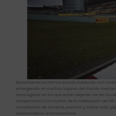
Recientemente hemos estado hablando con motivo
emergiendo en muchos lugares del mundo marcas 
esos lugares en los que están dejando ver en Occi
competición? Con motivo de la celebración del GP 
recopilatorio de circuitos, eventos y, sobre todo, p
Automovilismo ¡Comenzamos!