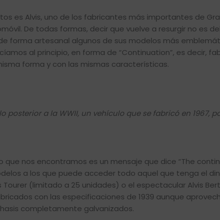
os es Alvis, uno de los fabricantes más importantes de Gr
móvil. De todas formas, decir que vuelve a resurgir no es de
ar de forma artesanal algunos de sus modelos más emblemát
amos al principio, en forma de “Continuation”, es decir, fab
sma forma y con las mismas características.
 posterior a la WWII, un vehículo que se fabricó en 1967, p
mero que nos encontramos es un mensaje que dice “The conti
delos a los que puede acceder todo aquel que tenga el di
Tourer (limitado a 25 unidades) o el espectacular Alvis Berte
bricados con las especificaciones de 1939 aunque aprove
chasis completamente galvanizados.