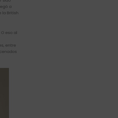
r sido
legó a
la British
 O eso al
s, entre
macenados