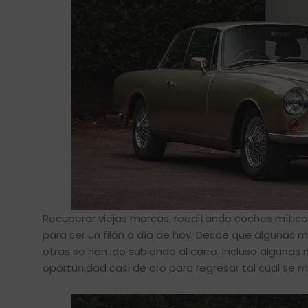
Recuperar viejas marcas, reeditando coches mítico
para ser un filón a día de hoy. Desde que algunas m
otras se han ido subiendo al carro. Incluso algun
oportunidad casi de oro para regresar tal cual se 