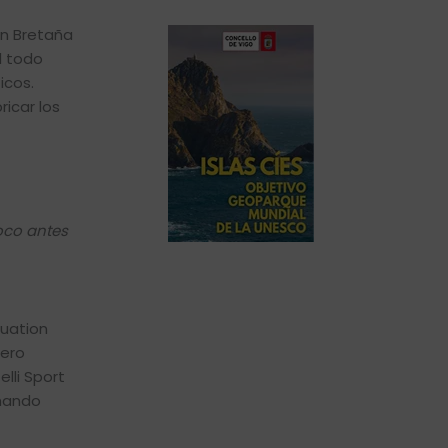
an Bretaña
l todo
icos.
ricar los
oco antes
nuation
nero
lli Sport
chando