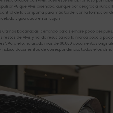
on relacionados con Alvis, pues este señor, famoso por habe
ropulsor V8 que Alvis diseñaba, aunque por desgracia nunca l
 control de la compañía para más tarde, con la formación de 
ancelado y guardado en un cajón.
us últimas bocanadas, cerrando para siempre poco después.
os restos de Alvis y ha ido resucitando la marca poco a poco
s”. Para ello, ha usado más de 60.000 documentos originale
os e incluso documentos de correspondencia, todos ellos al