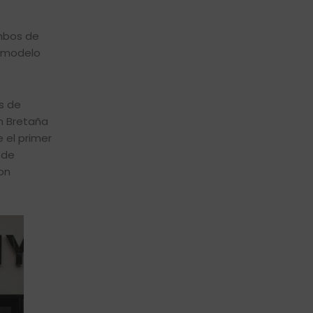
mbos de
n modelo
s de
n Bretaña
 el primer
 de
on