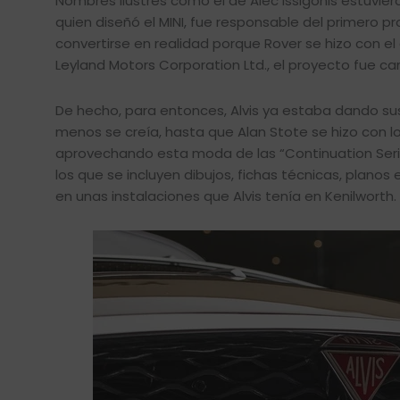
Nombres ilustres como el de Alec Issigonis estuvier
quien diseñó el MINI, fue responsable del primero p
convertirse en realidad porque Rover se hizo con el
Leyland Motors Corporation Ltd., el proyecto fue c
De hecho, para entonces, Alvis ya estaba dando s
menos se creía, hasta que Alan Stote se hizo con l
aprovechando esta moda de las “Continuation Serie
los que se incluyen dibujos, fichas técnicas, plan
en unas instalaciones que Alvis tenía en Kenilworth.