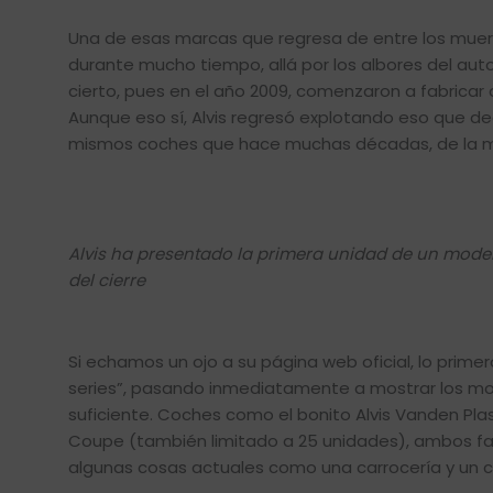
Una de esas marcas que regresa de entre los muert
durante mucho tiempo, allá por los albores del auto
cierto, pues en el año 2009, comenzaron a fabric
Aunque eso sí, Alvis regresó explotando eso que decí
mismos coches que hace muchas décadas, de la mi
Alvis ha presentado la primera unidad de un modelo
del cierre
Si echamos un ojo a su página web oficial, lo pri
series”, pasando inmediatamente a mostrar los mo
suficiente. Coches como el bonito Alvis Vanden Plas 
Coupe (también limitado a 25 unidades), ambos fa
algunas cosas actuales como una carrocería y un 