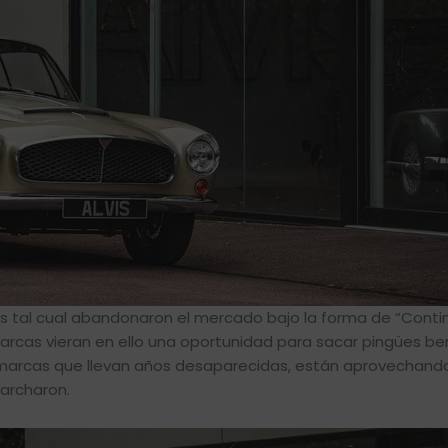
s tal cual abandonaron el mercado bajo la forma de “Contin
arcas vieran en ello una oportunidad para sacar pingües ben
as marcas que llevan años desaparecidas, están aprovechand
marcharon.