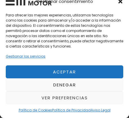
Gestionar consentimiento
Vehículos Nuevos
Para ofrecer las mejores experiencias, utilizamos tecnologías
como las cookies para almacenar y/o acceder a la información
Vehículos de Ocasión
del dispositivo. El consentimiento de estas tecnologías nos
Próximos
permitirá procesar datos como el comportamiento de
navegación o las identificaciones únicas en este sitio. No
Eclipse by SELECTO
consentir o retirar el consentimiento, puede afectar negativamente
Del 12/08/2026 al 12/08/2026
a ciertas características y funciones.
Gestionar los servicios
autoClássico Porto 2026
Del 02/10/2026 al 05/10/2026
ACEPTAR
DENEGAR
Del 02/10/2026 al 05/10/2026
VER PREFERENCIAS
Política de Cookies
Política de Privacidad
Aviso Legal
Aviso Legal
Política de Privacidad