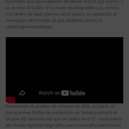
montaron unos procedentes del Nissan 300ZX, por cierto– y
sí, se creó el Diablo GT a modo de despedida y sí, se hizo
con dinero de Audi, que ya había puesto en desarrollo el
reemplazo del modelo, el que acabaría siendo el
Lamborghini Murciélago.
Presentado en el salón de Ginebra de 1999, el Diablo GT
fue el primer Diablo de producción en tomar prestado el
bloque V12 derivado del que se usaba en GT2 –tenía bielas
de titanio, cigüeñal aligerado, nueva centralita electrónica,