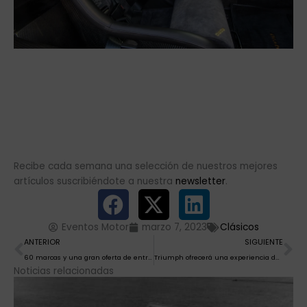
Recibe cada semana una selección de nuestros mejores
artículos suscribiéndote a nuestra
newsletter
.
Eventos Motor
marzo 7, 2023
Clásicos
Ant
Si
ANTERIOR
SIGUIENTE
60 marcas y una gran oferta de entretenimiento en el Salón del automóvil y la motocicleta de Vigo 2023
Triumph ofrecerá una experiencia de conducción única en MOMA 2023
Noticias relacionadas