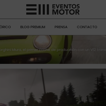
TÓRICO
BLOG PREMIUM
PRENSA
CONTACTO
rghini Miura, el primer coche de producción con un V12 trans