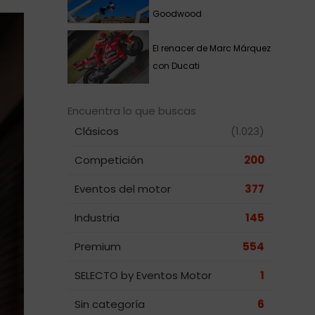
Goodwood
El renacer de Marc Márquez
con Ducati
Encuentra lo que buscas
Clásicos
(1.023)
Competición
200
Eventos del motor
377
Industria
145
Premium
554
SELECTO by Eventos Motor
1
Sin categoría
6