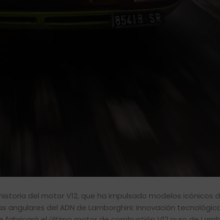
la historia del motor V12, que ha impulsado modelos icónicos 
as angulares del ADN de Lamborghini: innovación tecnológica,
 se fabricará el último motor de combustión V12 puro de Lamb