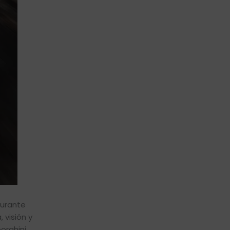
durante
 visión y
orghini.