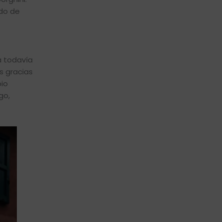
ido de
a todavía
s gracias
pio
go,