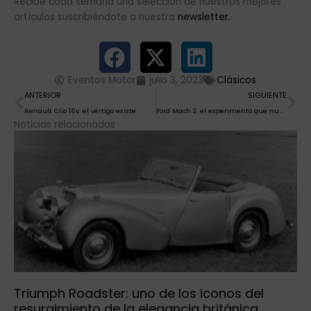
Recibe cada semana una selección de nuestros mejores
artículos suscribiéndote a nuestra
newsletter.
Eventos Motor
julio 3, 2023
Clásicos
Ant
Si
ANTERIOR
SIGUIENTE
Renault Clio 16v: el vértigo existe
Ford Mach 2, el experimento que nunca llegó a producción
Noticias relacionadas
Triumph Roadster: uno de los iconos del
resurgimiento de la elegancia británica