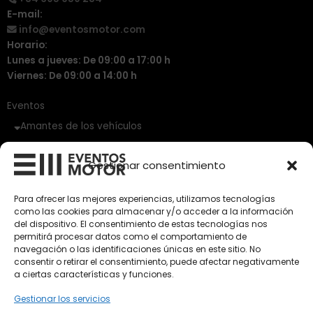
m
E-mail:
info@eventosmotor.com
Horario:
Lunes a jueves: De 09:00 a 17:00 h
Viernes: De 09:00 a 14:00 h
Eventos
Amantes de los vehículos
Vehículos Clásicos
Gestionar consentimiento
Vehículos Nuevos
Para ofrecer las mejores experiencias, utilizamos tecnologías
como las cookies para almacenar y/o acceder a la información
Vehículos de Ocasión
del dispositivo. El consentimiento de estas tecnologías nos
Próximos
permitirá procesar datos como el comportamiento de
navegación o las identificaciones únicas en este sitio. No
Eclipse by SELECTO
consentir o retirar el consentimiento, puede afectar negativamente
Del 12/08/2026 al 12/08/2026
a ciertas características y funciones.
Gestionar los servicios
autoClássico Porto 2026