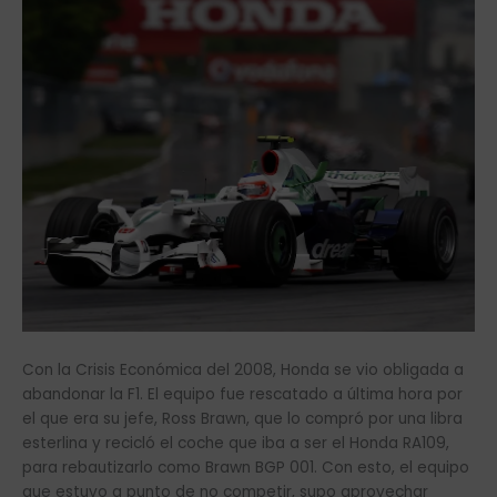
Con la Crisis Económica del 2008, Honda se vio obligada a
abandonar la F1. El equipo fue rescatado a última hora por
el que era su jefe, Ross Brawn, que lo compró por una libra
esterlina y recicló el coche que iba a ser el Honda RA109,
para rebautizarlo como Brawn BGP 001. Con esto, el equipo
que estuvo a punto de no competir, supo aprovechar