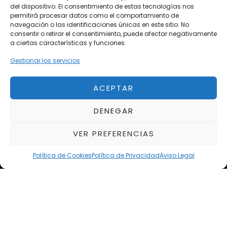
del dispositivo. El consentimiento de estas tecnologías nos
Próximos
permitirá procesar datos como el comportamiento de
navegación o las identificaciones únicas en este sitio. No
Eclipse by SELECTO
consentir o retirar el consentimiento, puede afectar negativamente
Del 12/08/2026 al 12/08/2026
a ciertas características y funciones.
Gestionar los servicios
autoClássico Porto 2026
Del 02/10/2026 al 05/10/2026
ACEPTAR
DENEGAR
Del 02/10/2026 al 05/10/2026
VER PREFERENCIAS
Política de Cookies
Política de Privacidad
Aviso Legal
Aviso Legal
Política de Privacidad
Política de Cookies
Condiciones de compra
Alta en Newsletter