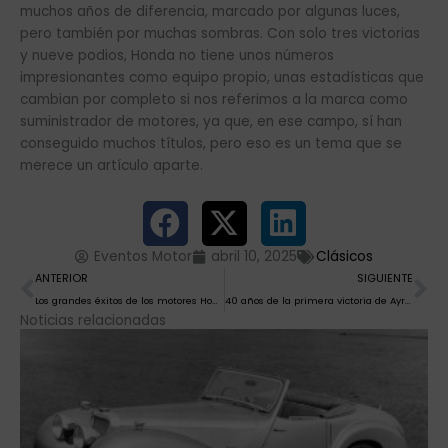
muchos años de diferencia, marcado por algunas luces,
pero también por muchas sombras. Con solo tres victorias
y nueve podios, Honda no tiene unos números
impresionantes como equipo propio, unas estadísticas que
cambian por completo si nos referimos a la marca como
suministrador de motores, ya que, en ese campo, sí han
conseguido muchos títulos, pero eso es un tema que se
merece un artículo aparte.
Eventos Motor
abril 10, 2025
Clásicos
Ant
Si
ANTERIOR
SIGUIENTE
Los grandes éxitos de los motores Honda en F1
40 años de la primera victoria de Ayrton Senna
Noticias relacionadas