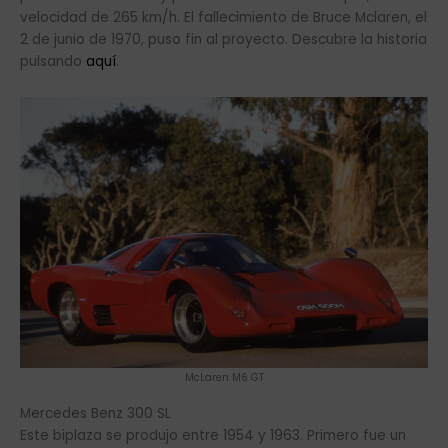
McLaren M6 GT
Mercedes Benz 300 SL
Este biplaza se produjo entre 1954 y 1963. Primero fue un
coupé, para posteriormente convertirse en un
descapotable, y se puede considerar como uno de los
primeros superdeportivos de la historia. El 300 SL es
conocido por sus distintivas puertas de ala de gaviota y
por ser el primer automóvil en montar un motor de gasolina
con inyección directa de combustible. La versión «Gullwing»
(alas de gaviota) se fabricó desde 1954 hasta 1957. El
motor es un 6 cilindros en línea, de 2996 cm3 y una
potencia de 243 cv. Si quieres ver el vídeo del 300 SL pulsa
aquí
.