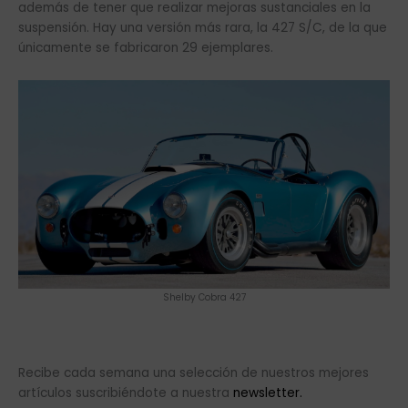
Shelby Cobra 427
Recibe cada semana una selección de nuestros mejores
artículos suscribiéndote a nuestra
newsletter.
Eventos Motor
julio 14, 2023
Clásicos
Ant
Si
ANTERIOR
SIGUIENTE
Lancia Flaminia Sport Zagato, joya italiana
Una estrella fugaz llamada Cord
Noticias relacionadas