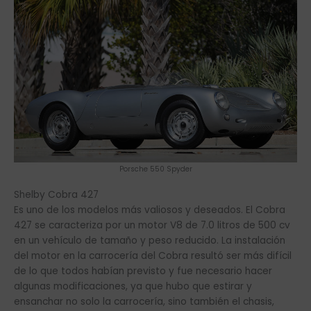
Porsche 550 Spyder
Shelby Cobra 427
Es uno de los modelos más valiosos y deseados. El Cobra
427 se caracteriza por un motor V8 de 7.0 litros de 500 cv
en un vehículo de tamaño y peso reducido. La instalación
del motor en la carrocería del Cobra resultó ser más difícil
de lo que todos habían previsto y fue necesario hacer
algunas modificaciones, ya que hubo que estirar y
ensanchar no solo la carrocería, sino también el chasis,
además de tener que realizar mejoras sustanciales en la
suspensión. Hay una versión más rara, la 427 S/C, de la que
únicamente se fabricaron 29 ejemplares.