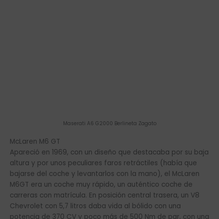
Maserati A6 G2000 Berlineta Zagato
McLaren M6 GT
Apareció en 1969, con un diseño que destacaba por su baja
altura y por unos peculiares faros retráctiles (había que
bajarse del coche y levantarlos con la mano), el McLaren
M6GT era un coche muy rápido, un auténtico coche de
carreras con matrícula. En posición central trasera, un V8
Chevrolet con 5,7 litros daba vida al bólido con una
potencia de 370 CV y poco más de 500 Nm de par, con una
velocidad de 265 km/h. El fallecimiento de Bruce Mclaren, el
2 de junio de 1970, puso fin al proyecto. Descubre la historia
pulsando
aquí
.