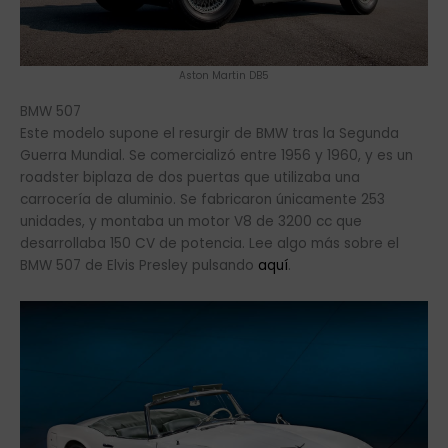
Aston Martin DB5
BMW 507
Este modelo supone el resurgir de BMW tras la Segunda
Guerra Mundial. Se comercializó entre 1956 y 1960, y es un
roadster biplaza de dos puertas que utilizaba una
carrocería de aluminio. Se fabricaron únicamente 253
unidades, y montaba un motor V8 de 3200 cc que
desarrollaba 150 CV de potencia. Lee algo más sobre el
BMW 507 de Elvis Presley pulsando
aquí
.