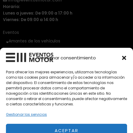
Vehículos de Ocasión
Próximos
Eclipse by SELECTO
Del 12/08/2026 al 12/08/2026
autoClássico Porto 2026
Del 02/10/2026 al 05/10/2026
Gestionar consentimiento
Para ofrecer las mejores experiencias, utilizamos tecnologías
como las cookies para almacenar y/o acceder a la información
Del 02/10/2026 al 05/10/2026
del dispositivo. El consentimiento de estas tecnologías nos
permitirá procesar datos como el comportamiento de
navegación o las identificaciones únicas en este sitio. No
consentir o retirar el consentimiento, puede afectar negativamente
a ciertas características y funciones.
Gestionar los servicios
Aviso Legal
Política de Privacidad
Política de Cookies
Condiciones de compra
ACEPTAR
Alta en Newsletter