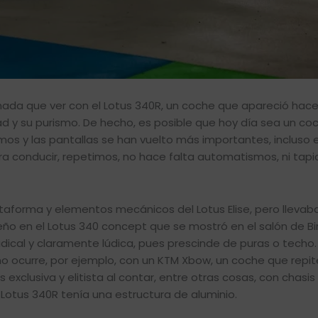
nada que ver con el Lotus 340R, un coche que apareció hac
d y su purismo. De hecho, es posible que hoy día sea un c
os y las pantallas se han vuelto más importantes, incluso
para conducir, repetimos, no hace falta automatismos, ni tapi
taforma y elementos mecánicos del Lotus Elise, pero llevaba
seño en el Lotus 340 concept que se mostró en el salón de 
ical y claramente lúdica, pues prescinde de puras o techo.
mo ocurre, por ejemplo, con un KTM Xbow, un coche que repit
clusiva y elitista al contar, entre otras cosas, con chasis
 Lotus 340R tenía una estructura de aluminio.