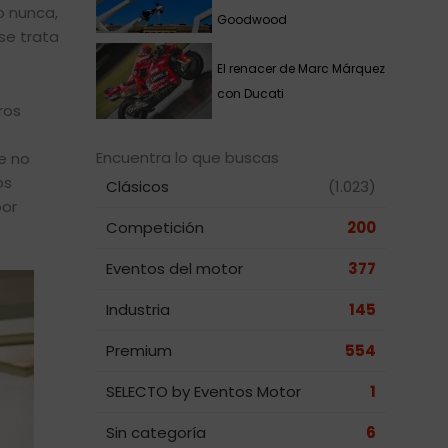
o nunca,
Goodwood
se trata
El renacer de Marc Márquez
con Ducati
ros
Encuentra lo que buscas
ue no
os
Clásicos
(1.023)
por
Competición
200
Eventos del motor
377
Industria
145
Premium
554
SELECTO by Eventos Motor
1
Sin categoría
6