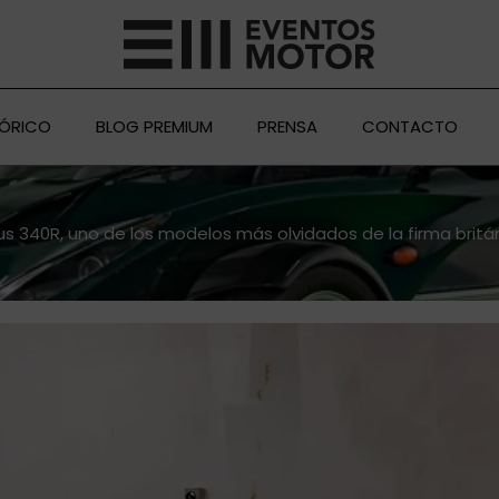
TÓRICO
BLOG PREMIUM
PRENSA
CONTACTO
us 340R, uno de los modelos más olvidados de la firma britá