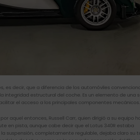
s, es decir, que a diferencia de los automóviles convenciona
la integridad estructural del coche. Es un elemento de una s
ilitar el acceso a los principales componentes mecánicos.
por aquel entonces, Russell Carr, quien dirigió a su equipo h
ute en pista, aunque cabe decir que el Lotus 340R estaba
 la suspensión, completamente regulable, dejaba claro su t