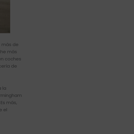
e más de
oche más
 en coches
cería de
 la
Birmingham
 Es más,
e el