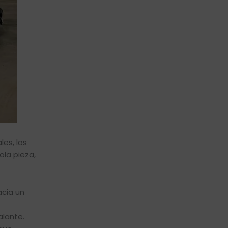
les, los
ola pieza,
acia un
alante.