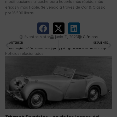
modificaciones al coche para hacerlo más rápido, más
eficaz y más fiable. Se vendió a través de Car & Classic
por 16.500 libras.
Eventos Motor
junio 21, 2023
Clásicos
Ant
Si
ANTERIOR
SIGUIENTE
Lamborghini 400GT Monza: una joya de los años 60 que resurge tras décadas en el olvido
¿Qué lugar ocupa la mujer en el deporte del automovilismo?
Noticias relacionadas