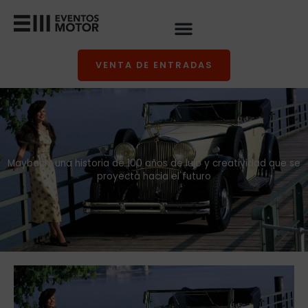
Ir
al
contenido
VENTA DE ENTRADAS
Maybach, una historia de 100 años de lujo y creatividad que se
proyecta hacia el futuro