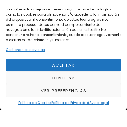
Vehículos Nuevos
Para ofrecer las mejores experiencias, utilizamos tecnologías
como las cookies para almacenar y/o acceder a la información
Vehículos de Ocasión
del dispositivo. El consentimiento de estas tecnologías nos
Próximos
permitirá procesar datos como el comportamiento de
navegación o las identificaciones únicas en este sitio. No
Eclipse by SELECTO
consentir o retirar el consentimiento, puede afectar negativamente
Del 12/08/2026 al 12/08/2026
a ciertas características y funciones.
Gestionar los servicios
autoClássico Porto 2026
Del 02/10/2026 al 05/10/2026
ACEPTAR
DENEGAR
Del 02/10/2026 al 05/10/2026
VER PREFERENCIAS
Política de Cookies
Política de Privacidad
Aviso Legal
Aviso Legal
Política de Privacidad
Política de Cookies
Condiciones de compra