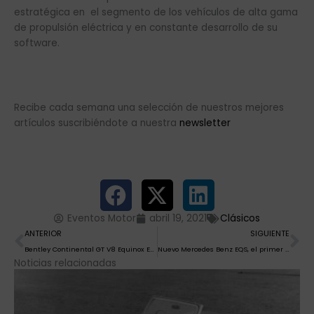
estratégica en el segmento de los vehículos de alta gama
de propulsión eléctrica y en constante desarrollo de su
software.
Recibe cada semana una selección de nuestros mejores
artículos suscribiéndote a nuestra
newsletter
Eventos Motor
abril 19, 2021
Clásicos
Ant
Si
ANTERIOR
SIGUIENTE
Bentley Continental GT V8 Equinox Edition, si lo quieres, como El Monaguillo: ¡A Japooooón¡
Nuevo Mercedes Benz EQS, el primer automóvil de lujo eléctrico
Noticias relacionadas