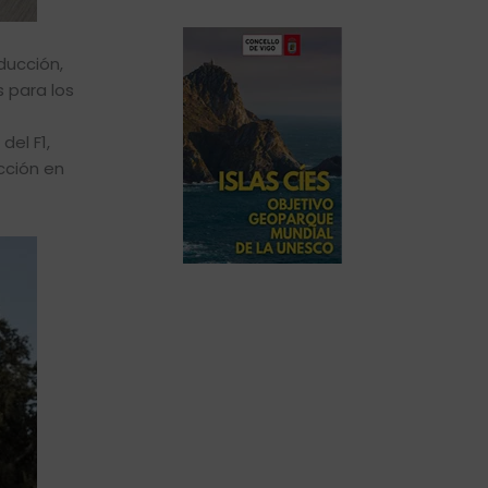
ducción,
 para los
del F1,
cción en