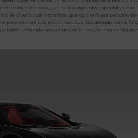
problema por venderlos. En realidad, cuando se presenta un
cliente muy adinerado, que busca algo muy especial y único.
vil de diseño casi irrepetible, que apareció por petición de 
, pero se cree que era un individuo relacionado con el fon
e había adquirido una participación mayoritaria en McLare