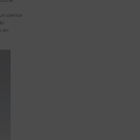
 coche
un cliente
do
n en