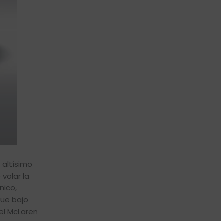
 altísimo
volar la
nico,
que bajo
 el McLaren