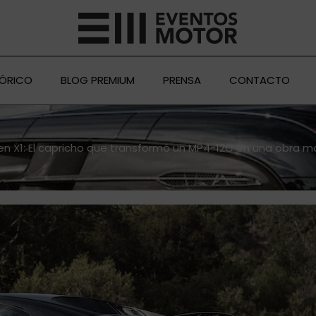
TÓRICO
BLOG PREMIUM
PRENSA
CONTACTO
en X1: El capricho que transformó un MP4-12C en una obra m