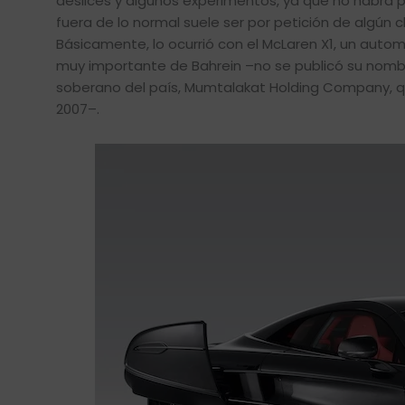
deslices y algunos experimentos, ya que no habrá 
fuera de lo normal suele ser por petición de algún 
Básicamente, lo ocurrió con el McLaren X1, un automó
muy importante de Bahrein –no se publicó su nombre
soberano del país, Mumtalakat Holding Company, qu
2007–.