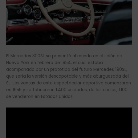
El Mercedes 300SL se presentó al mundo en el salón de
Nueva York en febrero de 1954, el cual estaba
acompañado por un prototipo del futuro Mercedes 190SL,
que sería la versión descapotable y más aburguesada del
SL. Las ventas de este espectacular deportivo comenzaron
en 1955 y se fabricaron 1.400 unidades, de las cuales, 1.100
se vendieron en Estados Unidos.