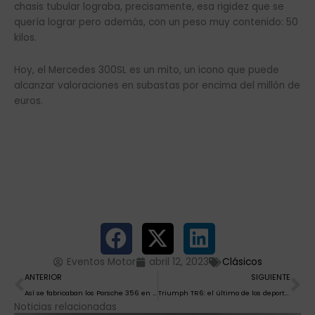
chasis tubular lograba, precisamente, esa rigidez que se
quería lograr pero además, con un peso muy contenido: 50
kilos.
Hoy, el Mercedes 300SL es un mito, un icono que puede
alcanzar valoraciones en subastas por encima del millón de
euros.
Eventos Motor
abril 12, 2023
Clásicos
Ant
Si
ANTERIOR
SIGUIENTE
Así se fabricaban los Porsche 356 en los años 50
Triumph TR6: el último de los deportivos británicos tradicionales
Noticias relacionadas