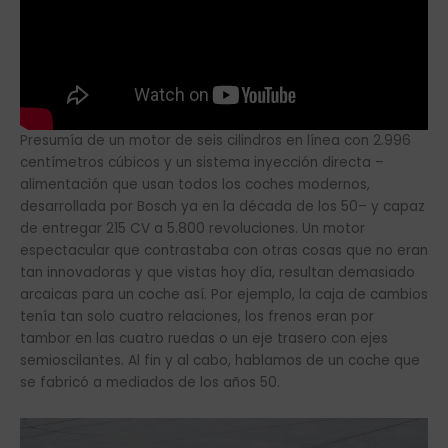
Presumía de un motor de seis cilindros en línea con 2.996
centímetros cúbicos y un sistema inyección directa –
alimentación que usan todos los coches modernos,
desarrollada por Bosch ya en la década de los 50– y capaz
de entregar 215 CV a 5.800 revoluciones. Un motor
espectacular que contrastaba con otras cosas que no eran
tan innovadoras y que vistas hoy día, resultan demasiado
arcaicas para un coche así. Por ejemplo, la caja de cambios
tenía tan solo cuatro relaciones, los frenos eran por
tambor en las cuatro ruedas o un eje trasero con ejes
semioscilantes. Al fin y al cabo, hablamos de un coche que
se fabricó a mediados de los años 50.