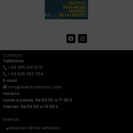
F
I
+34 986 441 670
|
a
n
info@eventosmotor.com
c
s
e
t
Contacto
b
a
Teléfonos:
o
g
+34 986 441 670
o
r
k
a
+34 605 950 284
m
E-mail:
info@eventosmotor.com
Horario:
Lunes a jueves: De 09:00 a 17:00 h
Viernes: De 09:00 a 14:00 h
Eventos
Amantes de los vehículos