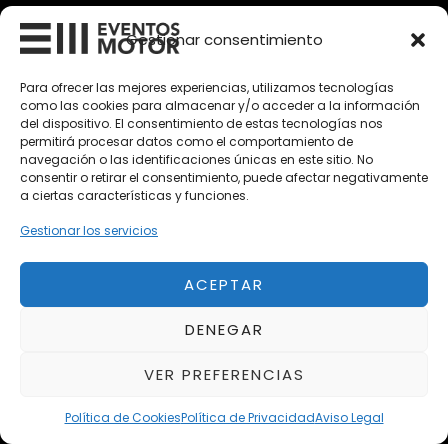
Vehículos Clásicos
Gestionar consentimiento
Vehículos Nuevos
Para ofrecer las mejores experiencias, utilizamos tecnologías
como las cookies para almacenar y/o acceder a la información
Vehículos de Ocasión
del dispositivo. El consentimiento de estas tecnologías nos
Próximos
permitirá procesar datos como el comportamiento de
navegación o las identificaciones únicas en este sitio. No
Eclipse by SELECTO
consentir o retirar el consentimiento, puede afectar negativamente
Del 12/08/2026 al 12/08/2026
a ciertas características y funciones.
Gestionar los servicios
Del 02/10/2026 al 05/10/2026
ACEPTAR
DENEGAR
Exclusive Top Cars 2026
Del 02/10/2026 al 05/10/2026
VER PREFERENCIAS
Política de Cookies
Política de Privacidad
Aviso Legal